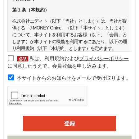
第１条（本規約）
株式会社エディト（以下「当社」とします）は、当社が提
供する「J-MONEY Online」（以下「本サイト」とします）
について、本サイトを利用するお客様（以下、「会員」と
します）が本サイトの機能を利用するにあたり、以下の通
り利用規約（以下「本規約」とします）を定めます。
私は、利用規約および
プライバシーポリシー
必須
第２条（本規約の範囲）
に同意したうえで、会員登録を申し込みます。
本規約は本サイトが提供するサービスについて規定したも
本サイトからのお知らせをメールで受け取ります。
のです。
第３条（会員）
本サイトの会員は、機関投資家や金融機関の役職員、事業
会社の経営者・財務担当者、その他金融ビジネスに携わる
企業や官公庁、研究機関などの役職員、もしくは専門家の
いずれかに該当していることを条件とし、登録の申し込み
を行うには、当社が入会を承諾した時点で、本会員規約の