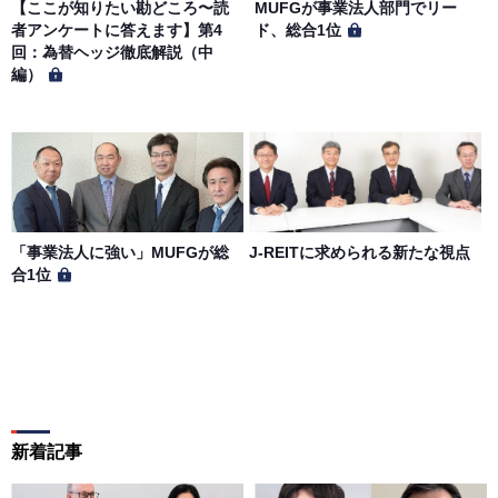
【ここが知りたい勘どころ〜読
MUFGが事業法人部門でリー
者アンケートに答えます】第4
ド、総合1位
回：為替ヘッジ徹底解説（中
編）
「事業法人に強い」MUFGが総
J-REITに求められる新たな視点
合1位
新着記事