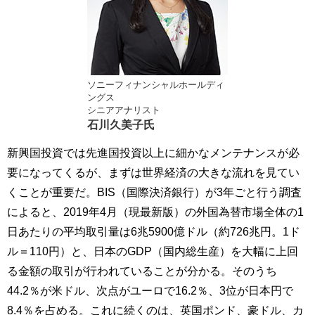
ソニーフィナンシャルホールディ
ングス
シニアアナリスト
石川久美子氏
新興国投資では先進国投資以上に細かなメンテナンスが必
要になってくるが、まずは世界経済の大きな流れを見てい
くことが重要だ。BIS（国際決済銀行）が3年ごと行う調査
によると、2019年4月（現最新版）の外国為替市場全体の1
日あたりの平均取引量は6兆5900億ドル（約726兆円。1ド
ル＝110円）と、日本のGDP（国内総生産）を大幅に上回
る金額の取引が行われていることが分かる。そのうち
44.2％が米ドル、次点がユーロで16.2％、3位が日本円で
8.4％を占める。これに続くのは、英国ポンド、豪ドル、カ