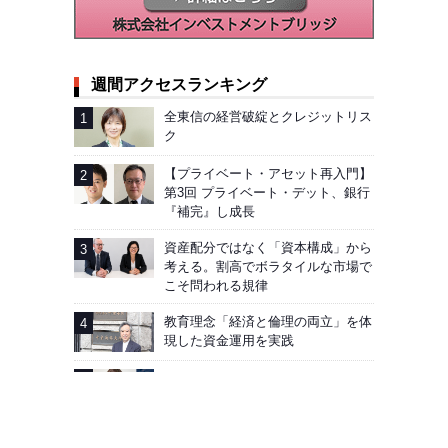
週間アクセスランキング
全東信の経営破綻とクレジットリス
ク
【プライベート・アセット再入門】
第3回 プライベート・デット、銀行
『補完』し成長
資産配分ではなく「資本構成」から
考える。割高でボラタイルな市場で
こそ問われる規律
教育理念「経済と倫理の両立」を体
現した資金運用を実践
AIG企業年金基金──加入者向け「見
える化」徹底