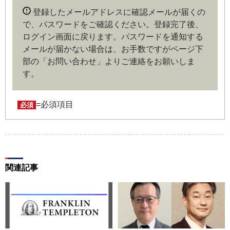
内容に同意したものとみなします。なお、申込に際し虚偽
登録したメールアドレスに確認メールが届くの
の内容がある場合や本規約に違反するおそれがある場合に
で、パスワードをご確認ください。登録完了後、
は、当社は会員登録を拒否もしくは抹消することができま
ログイン画面に戻ります。
パスワードを通知する
す。
メールが届かない場合は、お手数ですがページ下
部の「お問い合わせ」よりご連絡をお願いしま
第４条（ユーザー名とパスワードの管理）
す。
ユーザー名およびパスワードの利用、管理は会員の自己責
任において行うものとします。会員は、ユーザー名および
パスワードの第三者への漏洩、利用許諾、貸与、譲渡、名
=必須項目
必須
義変更、売買、その他の担保に供するなどの行為をしては
ならないものとします。ユーザー名およびパスワードの使
用によって生じた損害の責任は、会員が負うものとし、当
社は一切の責任を負わないものとします。
関連記事
第５条（著作権）
本サイトに掲載された情報、写真、その他の著作物は、当
社もしくは著作物の著作者または著作権者に帰属するもの
とします。会員は、当社著作物について複製、転用、公衆
送信、譲渡、翻案および翻訳などの著作権、商標権などを