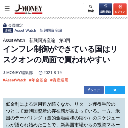
検索
新規登録
ログイン
会員限定
連載
Asset Watch 新興国資産編
Asset Watch 新興国資産編 第3回
インフレ制御ができている国はリ
スクオンの局面で買われやすい
J-MONEY編集部
2021.8.19
#
AssetWatch
#
年金基金
#
資産運用
シェア
低金利による運用難が続くなか、リターン獲得手段の一
つとして新興国資産の存在感が高まっている。一方、米
国のテーパリング（量的金融緩和の縮小）のスケジュー
ルが語られ始めたことで、新興国市場からの投資マネー