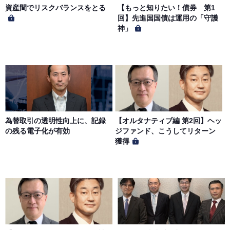
侵害する行為を行ってはならないものとします。
資産間でリスクバランスをとる
【もっと知りたい！債券 第1
回】先進国国債は運用の「守護
神」
第６条（サービス内容の停止・変更）
当社は、一定の予告期間をもって本サイトのサービス停止
を行う場合があります。 会員への事前通知、承諾なしに本
サイトのサービス内容を変更する場合があります。
第７条（個人情報の取扱い）
当社は、会員の個人情報を別途オンライン上に掲示する
為替取引の透明性向上に、記録
【オルタナティブ編 第2回】ヘッ
「プライバシーポリシー」に基づき、適切に取り扱うもの
の残る電子化が有効
ジファンド、こうしてリターン
とします。
獲得