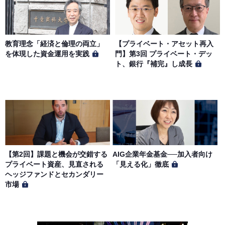
教育理念「経済と倫理の両立」
【プライベート・アセット再入
を体現した資金運用を実践
門】第3回 プライベート・デッ
ト、銀行『補完』し成長
【第2回】課題と機会が交錯する
AIG企業年金基金──加入者向け
プライベート資産、見直される
「見える化」徹底
ヘッジファンドとセカンダリー
市場