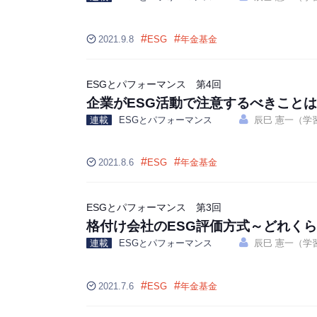
#
#
2021.9.8
ESG
年金基金
ESGとパフォーマンス 第4回
企業がESG活動で注意するべきことは
連載
ESGとパフォーマンス
辰巳 憲一（学
#
#
2021.8.6
ESG
年金基金
ESGとパフォーマンス 第3回
格付け会社のESG評価方式～どれく
連載
ESGとパフォーマンス
辰巳 憲一（学
#
#
2021.7.6
ESG
年金基金