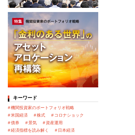
キーワード
機関投資家のポートフォリオ戦略
米国経済
株式
コロナショック
債券
景気
資産運用
経済指標を読み解く
日本経済