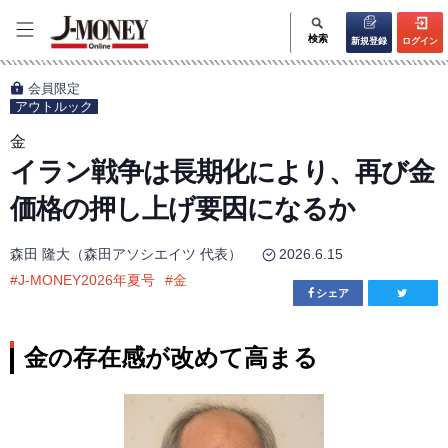
検索
新規登録
ログイン
会員限定
アウトルック
金
イラン戦争は長期化により、再び金
価格の押し上げ要因になるか
森田 隆大（森田アソシエイツ 代表）
2026.6.15
#
J-MONEY2026年夏号
#
金
シェア
金の存在感が改めて高まる