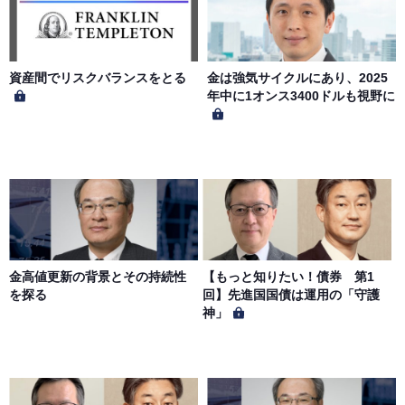
社もしくは著作物の著作者または著作権者に帰属するもの
とします。会員は、当社著作物について複製、転用、公衆
送信、譲渡、翻案および翻訳などの著作権、商標権などを
侵害する行為を行ってはならないものとします。
資産間でリスクバランスをとる
金は強気サイクルにあり、2025
年中に1オンス3400ドルも視野に
第６条（サービス内容の停止・変更）
当社は、一定の予告期間をもって本サイトのサービス停止
を行う場合があります。 会員への事前通知、承諾なしに本
サイトのサービス内容を変更する場合があります。
第７条（個人情報の取扱い）
当社は、会員の個人情報を別途オンライン上に掲示する
金高値更新の背景とその持続性
【もっと知りたい！債券 第1
「プライバシーポリシー」に基づき、適切に取り扱うもの
を探る
回】先進国国債は運用の「守護
とします。
神」