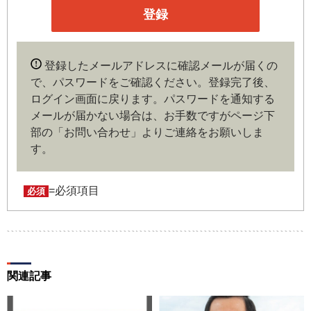
企業や官公庁、研究機関などの役職員、もしくは専門家の
いずれかに該当していることを条件とし、登録の申し込み
を行うには、当社が入会を承諾した時点で、本会員規約の
内容に同意したものとみなします。なお、申込に際し虚偽
登録したメールアドレスに確認メールが届くの
の内容がある場合や本規約に違反するおそれがある場合に
で、パスワードをご確認ください。登録完了後、
は、当社は会員登録を拒否もしくは抹消することができま
ログイン画面に戻ります。
パスワードを通知する
す。
メールが届かない場合は、お手数ですがページ下
部の「お問い合わせ」よりご連絡をお願いしま
第４条（ユーザー名とパスワードの管理）
す。
ユーザー名およびパスワードの利用、管理は会員の自己責
任において行うものとします。会員は、ユーザー名および
パスワードの第三者への漏洩、利用許諾、貸与、譲渡、名
=必須項目
必須
義変更、売買、その他の担保に供するなどの行為をしては
ならないものとします。ユーザー名およびパスワードの使
用によって生じた損害の責任は、会員が負うものとし、当
社は一切の責任を負わないものとします。
関連記事
第５条（著作権）
本サイトに掲載された情報、写真、その他の著作物は、当