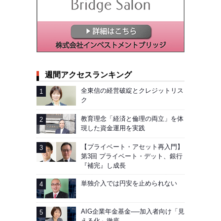
週間アクセスランキング
全東信の経営破綻とクレジットリス
ク
教育理念「経済と倫理の両立」を体
現した資金運用を実践
【プライベート・アセット再入門】
第3回 プライベート・デット、銀行
『補完』し成長
単独介入では円安を止められない
AIG企業年金基金──加入者向け「見
える化」徹底