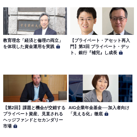
教育理念「経済と倫理の両立」
【プライベート・アセット再入
を体現した資金運用を実践
門】第3回 プライベート・デッ
ト、銀行『補完』し成長
【第2回】課題と機会が交錯する
AIG企業年金基金──加入者向け
プライベート資産、見直される
「見える化」徹底
ヘッジファンドとセカンダリー
市場