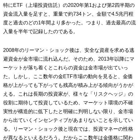
特にETF（上場投資信託）の2020年第1および第2四半期の
資金流入量を足すと、重量で約734トン、金額で4.5兆円程
度と過去のどの1年間より多かった。つまり、過去最高の流
入量を半年で記録したのである。
2008年のリーマン・ショック後は、安全な資産を求める逃
避資金が金市場に流れ込んだ。そのため、2013年以降にマ
ーケットが落ち着くとこれらの資金は金市場が出ていっ
た。しかし、ここ数年の金ETF市場の動向を見ると、金価
格が上がっても下がっても残高が積み上がる傾向がうかが
える。これは長期の投資家が、様々な「リスクヘッジ」の
役割に期待して投資しているため、マーケット環境の不確
実性が構造的に低下したと明確に判明しない限り、金市場
から出ていくインセンティブがあまりないことを示してい
る。リーマン・ショック後と現在では、投資マネーの性格
が異なるといえるだろう。だからここ数年は金価格に関わ