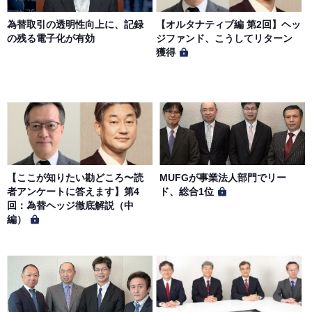
当社は、会員の個人情報を別途オンライン上に掲示する
為替取引の透明性向上に、記録
【オルタナティブ編 第2回】ヘッ
「プライバシーポリシー」に基づき、適切に取り扱うもの
の残る電子化が有効
ジファンド、こうしてリターン
とします。
獲得
【ここが知りたい勘どころ〜読
MUFGが事業法人部門でリー
者アンケートに答えます】第4
ド、総合1位
回：為替ヘッジ徹底解説（中
編）