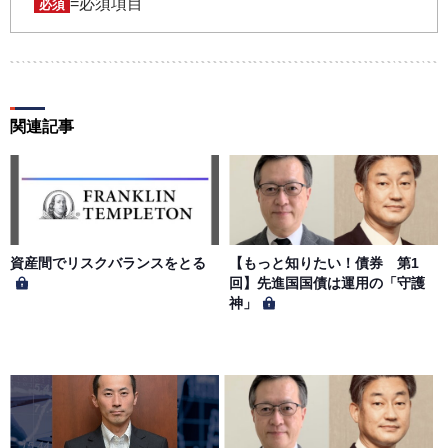
パスワードの第三者への漏洩、利用許諾、貸与、譲渡、名
=必須項目
必須
義変更、売買、その他の担保に供するなどの行為をしては
ならないものとします。ユーザー名およびパスワードの使
用によって生じた損害の責任は、会員が負うものとし、当
社は一切の責任を負わないものとします。
関連記事
第５条（著作権）
本サイトに掲載された情報、写真、その他の著作物は、当
社もしくは著作物の著作者または著作権者に帰属するもの
とします。会員は、当社著作物について複製、転用、公衆
送信、譲渡、翻案および翻訳などの著作権、商標権などを
侵害する行為を行ってはならないものとします。
資産間でリスクバランスをとる
【もっと知りたい！債券 第1
回】先進国国債は運用の「守護
神」
第６条（サービス内容の停止・変更）
当社は、一定の予告期間をもって本サイトのサービス停止
を行う場合があります。 会員への事前通知、承諾なしに本
サイトのサービス内容を変更する場合があります。
第７条（個人情報の取扱い）