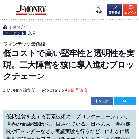
検索
新規登録
ログイン
会員限定
マーケット
業界
フィンテック最前線
低コストで高い堅牢性と透明性を実
現。二大陣営を核に導入進むブロッ
クチェーン
J-MONEY編集部
2016.7.29
#
暗号資産
シェア
仮想通貨を支える要素技術の「ブロックチェーン」が、
世界の金融機関から注目されている。日本の大手金融機
関やITベンダーなどが実証実験を行うなど、にわかに脚
光を浴び始めたブロックチェーンとはどのような技術な