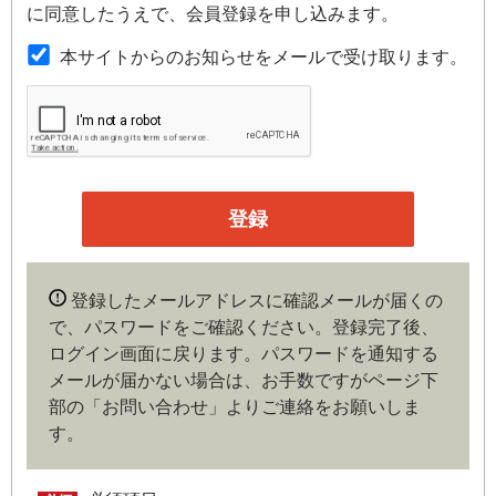
第２条（本規約の範囲）
に同意したうえで、会員登録を申し込みます。
本規約は本サイトが提供するサービスについて規定したも
本サイトからのお知らせをメールで受け取ります。
のです。
第３条（会員）
本サイトの会員は、機関投資家や金融機関の役職員、事業
会社の経営者・財務担当者、その他金融ビジネスに携わる
企業や官公庁、研究機関などの役職員、もしくは専門家の
いずれかに該当していることを条件とし、登録の申し込み
を行うには、当社が入会を承諾した時点で、本会員規約の
内容に同意したものとみなします。なお、申込に際し虚偽
登録したメールアドレスに確認メールが届くの
の内容がある場合や本規約に違反するおそれがある場合に
で、パスワードをご確認ください。登録完了後、
は、当社は会員登録を拒否もしくは抹消することができま
ログイン画面に戻ります。
パスワードを通知する
す。
メールが届かない場合は、お手数ですがページ下
部の「お問い合わせ」よりご連絡をお願いしま
第４条（ユーザー名とパスワードの管理）
す。
ユーザー名およびパスワードの利用、管理は会員の自己責
任において行うものとします。会員は、ユーザー名および