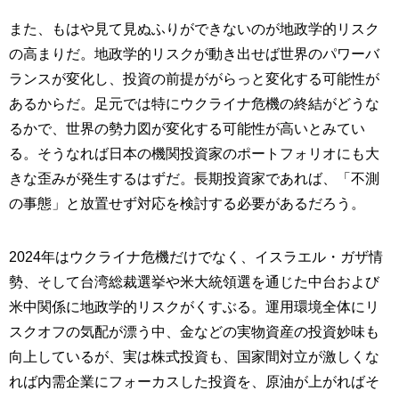
また、もはや見て見ぬふりができないのが地政学的リスク
の高まりだ。地政学的リスクが動き出せば世界のパワーバ
ランスが変化し、投資の前提ががらっと変化する可能性が
あるからだ。足元では特にウクライナ危機の終結がどうな
るかで、世界の勢力図が変化する可能性が高いとみてい
る。そうなれば日本の機関投資家のポートフォリオにも大
きな歪みが発生するはずだ。長期投資家であれば、「不測
の事態」と放置せず対応を検討する必要があるだろう。
2024年はウクライナ危機だけでなく、イスラエル・ガザ情
勢、そして台湾総裁選挙や米大統領選を通じた中台および
米中関係に地政学的リスクがくすぶる。運用環境全体にリ
スクオフの気配が漂う中、金などの実物資産の投資妙味も
向上しているが、実は株式投資も、国家間対立が激しくな
れば内需企業にフォーカスした投資を、原油が上がればそ