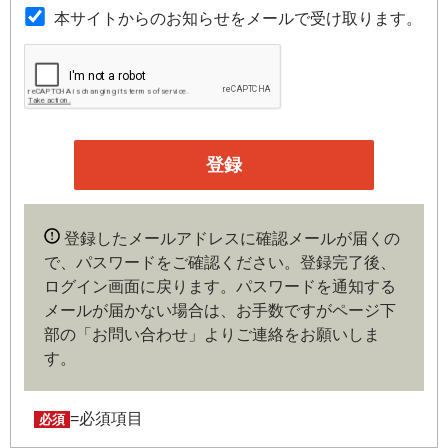
本規約は本サイトが提供するサービスについて規定したも
本サイトからのお知らせをメールで受け取ります。
のです。
第３条（会員）
本サイトの会員は、機関投資家や金融機関の役職員、事業
会社の経営者・財務担当者、その他金融ビジネスに携わる
企業や官公庁、研究機関などの役職員、もしくは専門家の
いずれかに該当していることを条件とし、登録の申し込み
を行うには、当社が入会を承諾した時点で、本会員規約の
内容に同意したものとみなします。なお、申込に際し虚偽
登録したメールアドレスに確認メールが届くの
の内容がある場合や本規約に違反するおそれがある場合に
で、パスワードをご確認ください。登録完了後、
は、当社は会員登録を拒否もしくは抹消することができま
ログイン画面に戻ります。
パスワードを通知する
す。
メールが届かない場合は、お手数ですがページ下
部の「お問い合わせ」よりご連絡をお願いしま
第４条（ユーザー名とパスワードの管理）
す。
ユーザー名およびパスワードの利用、管理は会員の自己責
任において行うものとします。会員は、ユーザー名および
パスワードの第三者への漏洩、利用許諾、貸与、譲渡、名
=必須項目
必須
義変更、売買、その他の担保に供するなどの行為をしては