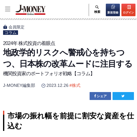
検索
新規登録
ログイン
会員限定
コラム
2024年 株式投資の着眼点
地政学的リスクへ警戒心を持ちつ
つ、日本株の改革ムードに注目する
機関投資家のポートフォリオ戦略【コラム】
J-MONEY編集部
2023.12.26
#
株式
シェア
市場の振れ幅を前提に割安な資産を仕
込む