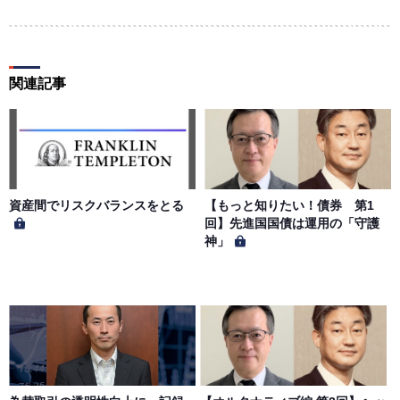
ならないものとします。ユーザー名およびパスワードの使
用によって生じた損害の責任は、会員が負うものとし、当
社は一切の責任を負わないものとします。
関連記事
第５条（著作権）
本サイトに掲載された情報、写真、その他の著作物は、当
社もしくは著作物の著作者または著作権者に帰属するもの
とします。会員は、当社著作物について複製、転用、公衆
送信、譲渡、翻案および翻訳などの著作権、商標権などを
侵害する行為を行ってはならないものとします。
資産間でリスクバランスをとる
【もっと知りたい！債券 第1
回】先進国国債は運用の「守護
神」
第６条（サービス内容の停止・変更）
当社は、一定の予告期間をもって本サイトのサービス停止
を行う場合があります。 会員への事前通知、承諾なしに本
サイトのサービス内容を変更する場合があります。
第７条（個人情報の取扱い）
当社は、会員の個人情報を別途オンライン上に掲示する