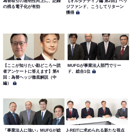
為替取引の透明性向上に、記録
【オルタナティブ編 第2回】ヘッ
「プライバシーポリシー」に基づき、適切に取り扱うもの
の残る電子化が有効
ジファンド、こうしてリターン
とします。
獲得
【ここが知りたい勘どころ〜読
MUFGが事業法人部門でリー
者アンケートに答えます】第4
ド、総合1位
回：為替ヘッジ徹底解説（中
編）
「事業法人に強い」MUFGが総
J-REITに求められる新たな視点