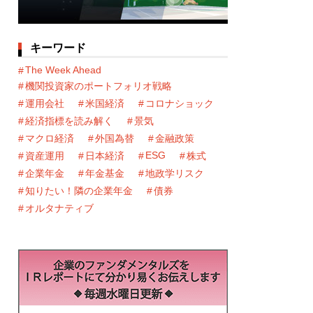
キーワード
The Week Ahead
機関投資家のポートフォリオ戦略
運用会社
米国経済
コロナショック
経済指標を読み解く
景気
マクロ経済
外国為替
金融政策
ESG
資産運用
日本経済
株式
企業年金
年金基金
地政学リスク
知りたい！隣の企業年金
債券
オルタナティブ