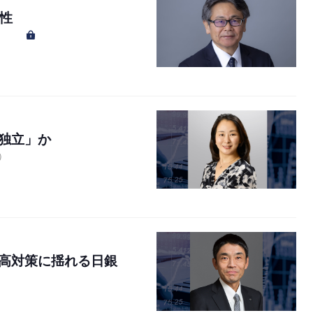
性
）
独立」か
）
高対策に揺れる日銀