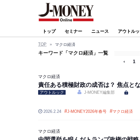
トップ
セミナー
ニュース
アウトルッ
TOP
»
マクロ経済
キーワード「マクロ経済」一覧
‹
1
マクロ経済
責任ある積極財政の成否は？ 焦点とな
アウトルック
J-MONEY編集部
#
#
2026.2.24
J-MONEY2026年春号
マクロ経済
マクロ経済
中間選挙を睨んだトランプ政権の戦略