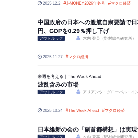
#
#
2025.12.2
J-MONEY2026年冬号
マクロ経済
中国政府の日本への渡航自粛要請で日本
円、GDPを0.29％押し下げ
アウトルック
木内 登英（野村総合研究所）
#
2025.11.27
マクロ経済
来週を考える｜The Week Ahead
波乱含みの市場
アウトルック
アリアンツ・グローバル・イ
#
#
2025.10.24
The Week Ahead
マクロ経済
日本維新の会の「副首都構想」は実現
アウトルック
木内 登英（野村総合研究所）