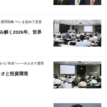
る運用戦略 〜いま改めて見直
解く2026年、世界
済
”から“本命”へ──オルタナ運用
リオと投資環境
済