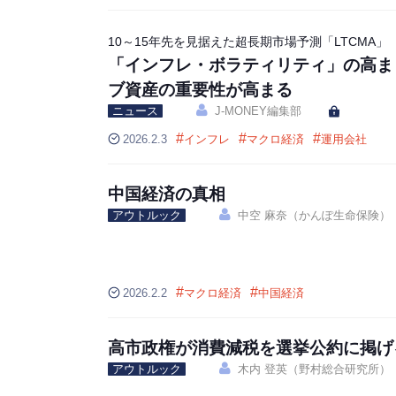
10～15年先を見据えた超長期市場予測「LTCMA」
「インフレ・ボラティリティ」の高ま
ブ資産の重要性が高まる
ニュース
J-MONEY編集部
#
#
#
2026.2.3
インフレ
マクロ経済
運用会社
中国経済の真相
アウトルック
中空 麻奈（かんぽ生命保険）
#
#
2026.2.2
マクロ経済
中国経済
高市政権が消費減税を選挙公約に掲げ
アウトルック
木内 登英（野村総合研究所）