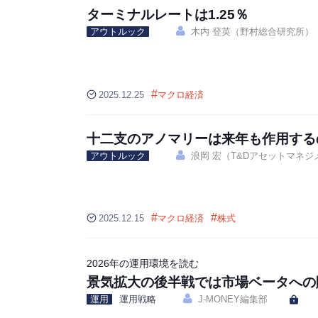
ターミナルレートは1.25％
アウトルック
木内 登英（野村総合研究所）
#
2025.12.25
マクロ経済
十二支のアノマリーは来年も作用する
アウトルック
浪岡 宏（T&Dアセットマネジ
#
#
2025.12.15
マクロ経済
株式
2026年の運用環境を読む
景気拡大の後半戦では市場ベータへの
運用
運用戦略
J-MONEY編集部