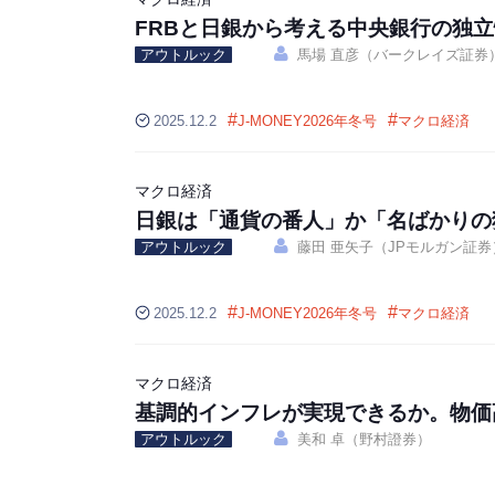
FRBと日銀から考える中央銀行の独立
アウトルック
馬場 直彦（バークレイズ証券
#
#
2025.12.2
J-MONEY2026年冬号
マクロ経済
マクロ経済
日銀は「通貨の番人」か「名ばかりの
アウトルック
藤田 亜矢子（JPモルガン証券
#
#
2025.12.2
J-MONEY2026年冬号
マクロ経済
マクロ経済
基調的インフレが実現できるか。物価
アウトルック
美和 卓（野村證券）