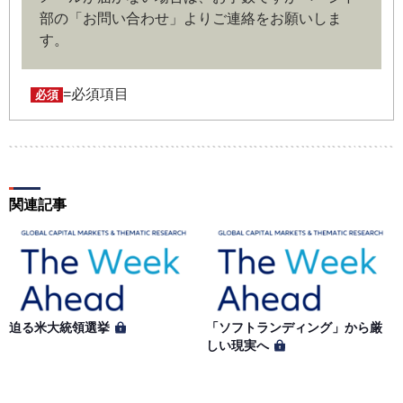
部の「お問い合わせ」よりご連絡をお願いしま
第４条（ユーザー名とパスワードの管理）
す。
ユーザー名およびパスワードの利用、管理は会員の自己責
任において行うものとします。会員は、ユーザー名および
パスワードの第三者への漏洩、利用許諾、貸与、譲渡、名
=必須項目
必須
義変更、売買、その他の担保に供するなどの行為をしては
ならないものとします。ユーザー名およびパスワードの使
用によって生じた損害の責任は、会員が負うものとし、当
社は一切の責任を負わないものとします。
関連記事
第５条（著作権）
本サイトに掲載された情報、写真、その他の著作物は、当
社もしくは著作物の著作者または著作権者に帰属するもの
とします。会員は、当社著作物について複製、転用、公衆
送信、譲渡、翻案および翻訳などの著作権、商標権などを
侵害する行為を行ってはならないものとします。
迫る米大統領選挙
「ソフトランディング」から厳
しい現実へ
第６条（サービス内容の停止・変更）
当社は、一定の予告期間をもって本サイトのサービス停止