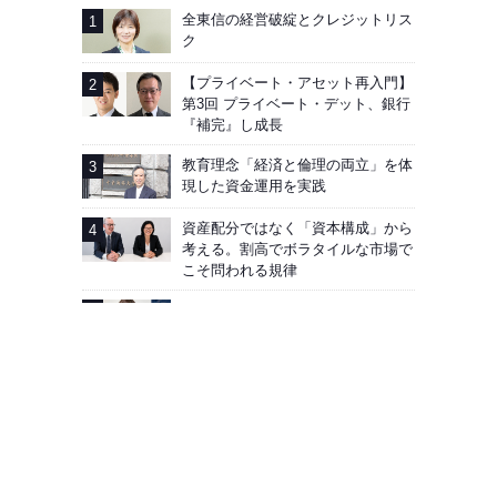
全東信の経営破綻とクレジットリス
ク
【プライベート・アセット再入門】
第3回 プライベート・デット、銀行
『補完』し成長
教育理念「経済と倫理の両立」を体
現した資金運用を実践
資産配分ではなく「資本構成」から
考える。割高でボラタイルな市場で
こそ問われる規律
AIG企業年金基金──加入者向け「見
える化」徹底
広告掲載
会社概要
お問い合わせ
プライバシーポリシー
Facebook
J-MONEY誌について