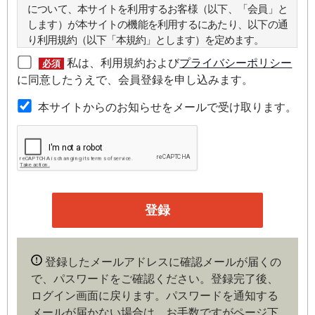
について、本サイトを利用するお客様（以下、「会員」と
します）が本サイトの機能を利用するにあたり、以下の通
り利用規約（以下「本規約」とします）を定めます。
私は、利用規約および
プライバシーポリシー
必須
第２条（本規約の範囲）
に同意したうえで、会員登録を申し込みます。
本規約は本サイトが提供するサービスについて規定したも
本サイトからのお知らせをメールで受け取ります。
のです。
第３条（会員）
本サイトの会員は、機関投資家や金融機関の役職員、事業
会社の経営者・財務担当者、その他金融ビジネスに携わる
企業や官公庁、研究機関などの役職員、もしくは専門家の
いずれかに該当していることを条件とし、登録の申し込み
を行うには、当社が入会を承諾した時点で、本会員規約の
内容に同意したものとみなします。なお、申込に際し虚偽
登録したメールアドレスに確認メールが届くの
の内容がある場合や本規約に違反するおそれがある場合に
で、パスワードをご確認ください。登録完了後、
は、当社は会員登録を拒否もしくは抹消することができま
ログイン画面に戻ります。
パスワードを通知する
す。
メールが届かない場合は、お手数ですがページ下