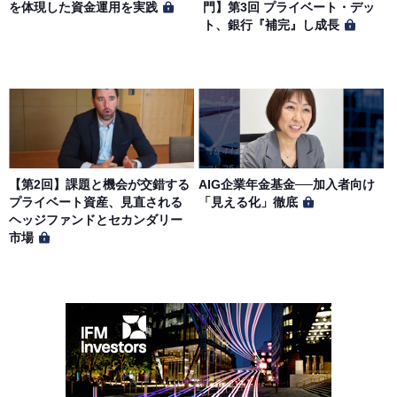
を体現した資金運用を実践
門】第3回 プライベート・デッ
ト、銀行『補完』し成長
【第2回】課題と機会が交錯する
AIG企業年金基金──加入者向け
プライベート資産、見直される
「見える化」徹底
ヘッジファンドとセカンダリー
市場