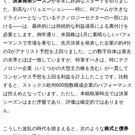
く、
決算発表シーズン
が非常に好調なスタートを切りまし
た。割高なバリュエーション——特に、AIブームが大きな
ドライバーとなっているテクノロジーセクターの一部にお
ける——は、最終的には持続的な利益成長による裏付けを
必要とします。例年通り、米国株は1月に素晴らしいパフォ
ーマンスで市場を牽引し、先月決算を発表した企業の約4分
の3がアナリスト予想を上回りました。この数字自体は過去
の水準とほぼ一致していますが、特筆すべきは、特にテク
ノロジー企業（いくつかの大型主力株を含む）が一貫して
コンセンサス予想を上回る利益を計上したことです。比較
すると、ストックス欧州600指数構成企業のパフォーマンス
は控えめとなっています。ただし、本稿執筆時点では決算
シーズンはまだ序盤であり、評価は確定的ではありませ
ん。
こうした波乱の時代を踏まえると、次のような
株式と債券