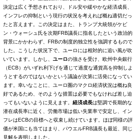
決定は広く予想されており、ドル安や緩やかな経済成長、
インフレの抑制という現行の状況を考えれば概ね適切だっ
たと言えます。この決定はまた、トランプ大統領がケビ
ン・ウォーシュ氏を次期FRB議長に指名したという政治的
背景にかかわらず、FRBの制度的独立性を強調するもので
した。こうした状況下で、ユーロには相対的に追い風が吹
いています。しかし、
ユーロ
の強さを受け、欧州中央銀行
（ECB）がいずれ利下げを通じて過度な通貨高を抑制しよ
うとするのではないかという議論が次第に活発になってい
ます。幸いなことに、ユーロ圏のマクロ経済状況は概ね良
好であるため、そのような措置は必要でもなければ差し迫
ってもいないように見えます。
経済成長
は堅調で長期的な
潜在成長率に近く、労働市場は低い失業率で安定し、イン
フレはECBの目標へと収束し続けています。ほぼ同様の評
価が米国にも当てはまり、パウエルFRB議長も最近、同じ
見解を表明しました。