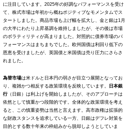
に注目しています。2025年の好調なパフォーマンスを受け
て、株式市場は年初から概ねポジティブなモメンタムでス
タートしました。商品市場も上げ幅を拡大し、金と銀は1月
の大半にわたり上昇基調を維持しましたが、その後は市場
のボラティリティが高まりました。対照的に債券市場のパ
フォーマンスはまちまちでした。欧州国債は利回り低下の
恩恵を受けましたが、英国債と米国債は売り圧力にさらさ
れました。
為替市場
は米ドルと日本円の弱さが目立つ展開となってお
り、複雑かつ相反する政策環境を反映しています。
日本銀
行
（日銀）は利上げを開始しましたが、そのアプローチは
依然として慎重かつ段階的です。全体的な政策環境を考え
ると、この慎重姿勢は当然と言えます。高市政権は拡張的
な財政スタンスを追求している一方、日銀はデフレ対策を
目的とする数十年来の枠組みから脱却しようとしていま