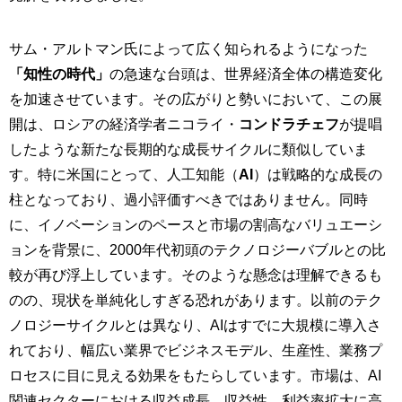
サム・アルトマン氏によって広く知られるようになった
「知性の時代」
の急速な台頭は、世界経済全体の構造変化
を加速させています。その広がりと勢いにおいて、この展
開は、ロシアの経済学者ニコライ・
コンドラチェフ
が提唱
したような新たな長期的な成長サイクルに類似していま
す。特に米国にとって、人工知能（
AI
）は戦略的な成長の
柱となっており、過小評価すべきではありません。同時
に、イノベーションのペースと市場の割高なバリュエーシ
ョンを背景に、2000年代初頭のテクノロジーバブルとの比
較が再び浮上しています。そのような懸念は理解できるも
のの、現状を単純化しすぎる恐れがあります。以前のテク
ノロジーサイクルとは異なり、AIはすでに大規模に導入さ
れており、幅広い業界でビジネスモデル、生産性、業務プ
ロセスに目に見える効果をもたらしています。市場は、AI
関連セクターにおける収益成長、収益性、利益率拡大に高