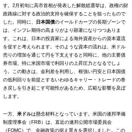
す。2月初旬に高市首相が発表した解散総選挙は、政権の財
政路線に対する政治的支持を確保することを狙ったもので
した。同時に、
日本国債
のイールドカーブの長期ゾーンで
は、インフレ期待の高まりがより顕著になりつつありま
す。これは、日本の投資家による海外資産からの資本還流
を促すと考えられます。そのような資本の流れは、米ドル
売りの増加を通じて円を下支えすると同時に、他の主要債
券市場、特に米国市場で利回りの上昇圧力となるでしょ
う。この動きは、金利差を利用し、根強い円安と日本国債
の低利回りを前提とするいわゆるキャリー・トレードの巻
き戻しを引き起こす可能性があるため、広範な影響を及ぼ
します。
一方、
米ドル
は懸念材料となっています。米国の連邦準備
制度理事会（FRB）は、直近の連邦公開市場委員会
（FOMC）で、金融政策の据え置きを選択しました。この