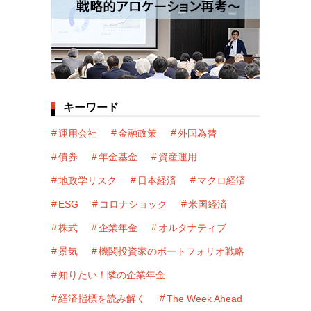
キーワード
運用会社
金融政策
外国為替
債券
年金基金
資産運用
地政学リスク
日本経済
マクロ経済
ESG
コロナショック
米国経済
株式
企業年金
オルタナティブ
景気
機関投資家のポートフォリオ戦略
知りたい！隣の企業年金
経済指標を読み解く
The Week Ahead