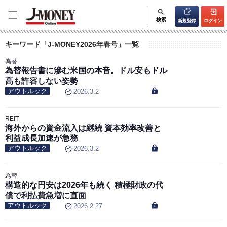
検索
新規登録
ログイン
キーワード「J-MONEY2026年春号」一覧
為替
為替報告書に滲む米国の本音。ドル安もドル
高も許容しない姿勢
アウトルック
2026.3.2
REIT
海外からの資金流入は継続 資本効率改善と
利益成長加速が急務
アウトルック
2026.3.2
為替
構造的な円安は2026年も続く 積極財政の代
償で利払費急増に直面
アウトルック
2026.2.27