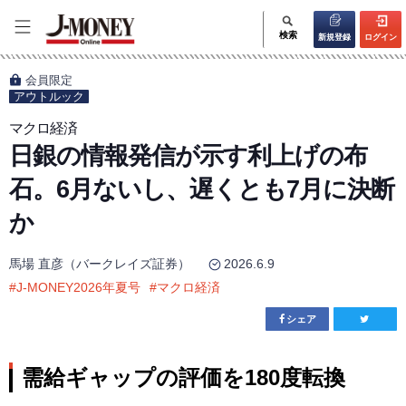
検索
新規登録
ログイン
会員限定
アウトルック
マクロ経済
日銀の情報発信が示す利上げの布
石。6月ないし、遅くとも7月に決断
か
馬場 直彦（バークレイズ証券）
2026.6.9
#
J-MONEY2026年夏号
#
マクロ経済
シェア
需給ギャップの評価を180度転換