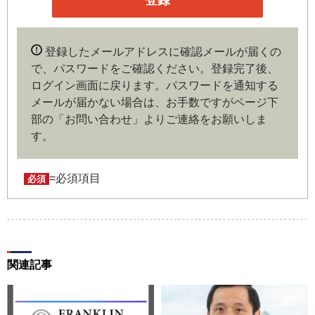
いずれかに該当していることを条件とし、登録の申し込み
を行うには、当社が入会を承諾した時点で、本会員規約の
内容に同意したものとみなします。なお、申込に際し虚偽
登録したメールアドレスに確認メールが届くの
の内容がある場合や本規約に違反するおそれがある場合に
で、パスワードをご確認ください。登録完了後、
は、当社は会員登録を拒否もしくは抹消することができま
ログイン画面に戻ります。
パスワードを通知する
す。
メールが届かない場合は、お手数ですがページ下
部の「お問い合わせ」よりご連絡をお願いしま
第４条（ユーザー名とパスワードの管理）
す。
ユーザー名およびパスワードの利用、管理は会員の自己責
任において行うものとします。会員は、ユーザー名および
パスワードの第三者への漏洩、利用許諾、貸与、譲渡、名
=必須項目
必須
義変更、売買、その他の担保に供するなどの行為をしては
ならないものとします。ユーザー名およびパスワードの使
用によって生じた損害の責任は、会員が負うものとし、当
社は一切の責任を負わないものとします。
関連記事
第５条（著作権）
本サイトに掲載された情報、写真、その他の著作物は、当
社もしくは著作物の著作者または著作権者に帰属するもの