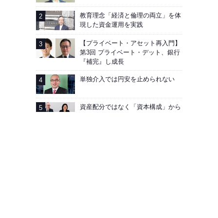
教育理念「経済と倫理の両立」を体
現した資金運用を実践
【プライベート・アセット再入門】
第3回 プライベート・デット、銀行
『補完』し成長
単独介入では円安を止められない
資産配分ではなく「資本構成」から
考える。割高でボラタイルな市場で
こそ問われる規律
広告掲載
会社概要
お問い合わせ
プライバシーポリシー
Facebook
J-MONEY誌について
Copyright © Edit Inc. All Rights Reserved.