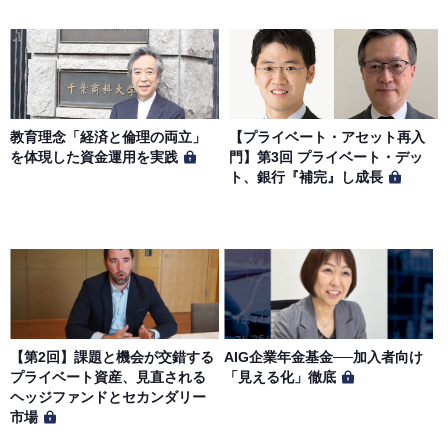
教育理念「経済と倫理の両立」
【プライベート・アセット再入
を体現した資金運用を実践
門】第3回 プライベート・デッ
ト、銀行『補完』し成長
【第2回】課題と機会が交錯する
AIG企業年金基金──加入者向け
プライベート資産、見直される
「見える化」徹底
ヘッジファンドとセカンダリー
市場