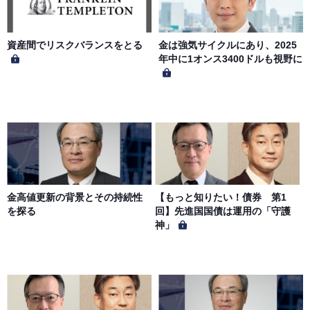
とします。会員は、当社著作物について複製、転用、公衆
送信、譲渡、翻案および翻訳などの著作権、商標権などを
侵害する行為を行ってはならないものとします。
資産間でリスクバランスをとる
金は強気サイクルにあり、2025
年中に1オンス3400ドルも視野に
第６条（サービス内容の停止・変更）
当社は、一定の予告期間をもって本サイトのサービス停止
を行う場合があります。 会員への事前通知、承諾なしに本
サイトのサービス内容を変更する場合があります。
第７条（個人情報の取扱い）
当社は、会員の個人情報を別途オンライン上に掲示する
金高値更新の背景とその持続性
【もっと知りたい！債券 第1
「プライバシーポリシー」に基づき、適切に取り扱うもの
を探る
回】先進国国債は運用の「守護
とします。
神」