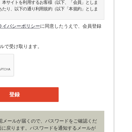
、本サイトを利用するお客様（以下、「会員」としま
あたり、以下の通り利用規約（以下「本規約」としま
ライバシーポリシー
に同意したうえで、会員登録
スについて規定したものです。
ルで受け取ります。
融機関の役職員、事業会社の経営者・財務担当者、そ
公庁、研究機関などの役職員、もしくは専門家のいず
、登録の申し込みを行うには、当社が入会を承諾した
たものとみなします。なお、申込に際し虚偽の内容が
がある場合には、当社は会員登録を拒否もしくは抹消
の管理）
認メールが届くので、パスワードをご確認くだ
、管理は会員の自己責任において行うものとします。
面に戻ります。
パスワードを通知するメールが
ドの第三者への漏洩、利用許諾、貸与、譲渡、名義変