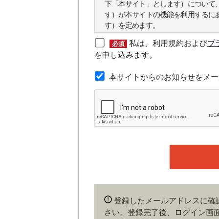
下「本サイト」とします）について
す）が本サイトの機能を利用するに
す）を定めます。
私は、利用規約および
プ
必須
第２条（本規約の範囲）
を申し込みます。
本規約は本サイトが提供するサービ
本サイトからのお知らせをメー
第３条（会員）
本サイトの会員は、機関投資家や金
の他金融ビジネスに携わる企業や官
れかに該当していることを条件とし
時点で、本会員規約の内容に同意し
ある場合や本規約に違反するおそれ
することができます。
第４条（ユーザー名とパスワード
登録したメールアドレスに確
ユーザー名およびパスワードの利用
さい。登録完了後、ログイン画
会員は、ユーザー名およびパスワー