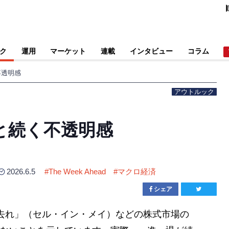
ク
運用
マーケット
連載
インタビュー
コラム
不透明感
アウトルック
と続く不透明感
2026.6.5
#
The Week Ahead
#
マクロ経済
シェア
去れ」（セル・イン・メイ）などの株式市場の