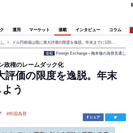
ク
運用
マーケット
連載
インタビュー
コラム
通し
»
ドル円相場は既に過大評価の限度を逸脱。年末までに120円へ下落しよう
連載
Foreign Exchange～梅本徹の為替見通し
ン政権のレームダック化
大評価の限度を逸脱。年末
しよう
7
#
外国為替
シェア