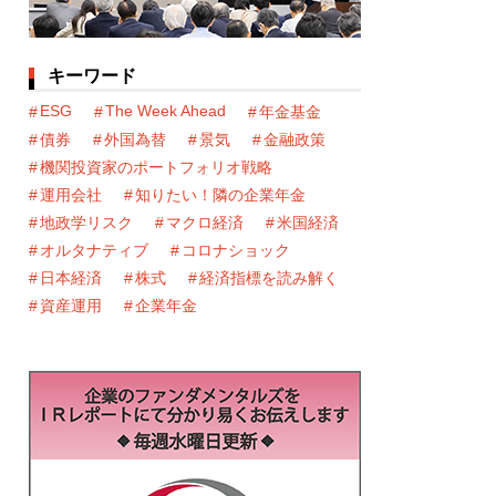
キーワード
ESG
The Week Ahead
年金基金
債券
外国為替
景気
金融政策
機関投資家のポートフォリオ戦略
運用会社
知りたい！隣の企業年金
地政学リスク
マクロ経済
米国経済
オルタナティブ
コロナショック
日本経済
株式
経済指標を読み解く
資産運用
企業年金