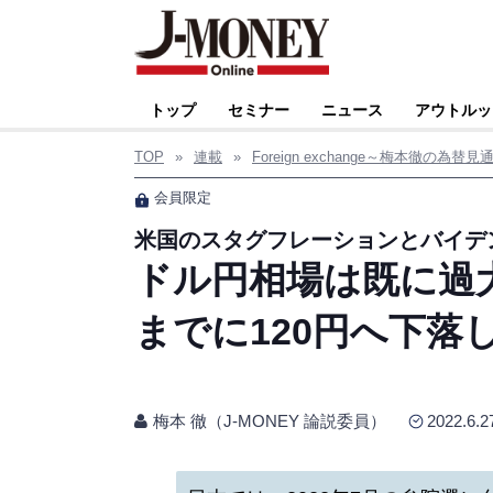
トップ
セミナー
ニュース
アウトルッ
TOP
»
連載
»
Foreign exchange～梅本徹の為替見
会員限定
米国のスタグフレーションとバイデ
ドル円相場は既に過
までに120円へ下落
梅本 徹（J-MONEY 論説委員）
2022.6.2