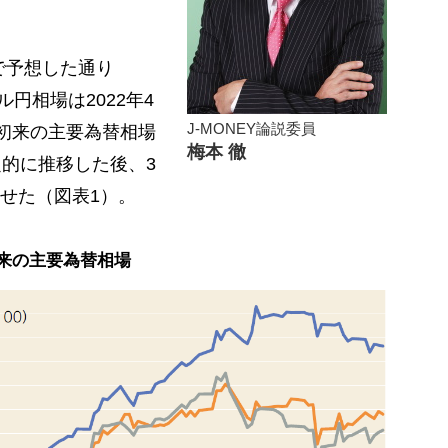
かで予想した通り
ル円相場は2022年4
J-MONEY論説委員
年初来の主要為替相場
梅本 徹
定的に推移した後、3
せた（図表1）。
初来の主要為替相場