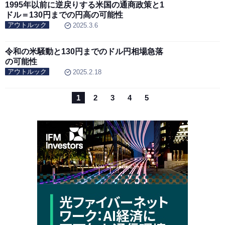
1995年以前に逆戻りする米国の通商政策と1
ドル＝130円までの円高の可能性
アウトルック
2025.3.6
令和の米騒動と130円までのドル円相場急落
の可能性
アウトルック
2025.2.18
1
2
3
4
5