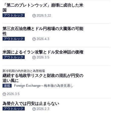
「第二のブレトンウッズ」崩壊に成功した米
国
アウトルック
2026.5.22
第三次石油危機とドル円相場の大騰落の可能
性
アウトルック
2026.4.3
米国によるイラン攻撃とドル安全神話の復権
アウトルック
2026.3.5
新冷戦期の内外政治と為替相場
継続する地政学リスクと財政の混乱が円安の
追い風に
連載
Foreign Exchange～梅本徹の為替見通し
2026.3.5
為替介入では円安は止まらない
アウトルック
2026.2.3