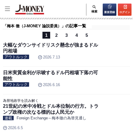
検索
新規登録
ログイン
の記事一覧
「梅本 徹（J-MONEY 論説委員）」
1
2
3
4
5
大幅なダウンサイドリスク懸念が強まるドル
円相場
アウトルック
2026.7.13
日米実質金利が示唆するドル円相場下落の可
能性
アウトルック
2026.6.16
為替地政学を読み解く
21世紀の米中冷戦とドル本位制の行方。トラ
ンプ政権の次なる標的は人民元か
連載
Foreign Exchange～梅本徹の為替見通し
2026.6.5