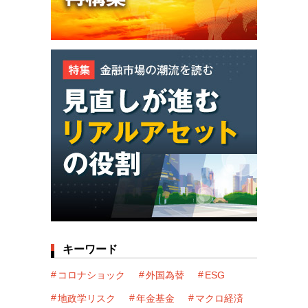
キーワード
コロナショック
外国為替
ESG
地政学リスク
年金基金
マクロ経済