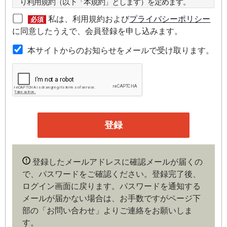
り利用規約（以下「本規約」とします）を定めます。
私は、利用規約および
プライバシーポリシー
必須
第２条（本規約の範囲）
に同意したうえで、会員登録を申し込みます。
本規約は本サイトが提供するサービスについて規定したも
本サイトからのお知らせをメールで受け取ります。
のです。
第３条（会員）
本サイトの会員は、機関投資家や金融機関の役職員、事業
会社の経営者・財務担当者、その他金融ビジネスに携わる
企業や官公庁、研究機関などの役職員、もしくは専門家の
いずれかに該当していることを条件とし、登録の申し込み
を行うには、当社が入会を承諾した時点で、本会員規約の
内容に同意したものとみなします。なお、申込に際し虚偽
登録したメールアドレスに確認メールが届くの
の内容がある場合や本規約に違反するおそれがある場合に
で、パスワードをご確認ください。登録完了後、
は、当社は会員登録を拒否もしくは抹消することができま
ログイン画面に戻ります。
パスワードを通知する
す。
メールが届かない場合は、お手数ですがページ下
部の「お問い合わせ」よりご連絡をお願いしま
第４条（ユーザー名とパスワードの管理）
す。