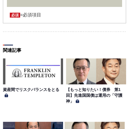
ユーザー名およびパスワードの利用、管理は会員の自己責
任において行うものとします。会員は、ユーザー名および
パスワードの第三者への漏洩、利用許諾、貸与、譲渡、名
=必須項目
必須
義変更、売買、その他の担保に供するなどの行為をしては
ならないものとします。ユーザー名およびパスワードの使
用によって生じた損害の責任は、会員が負うものとし、当
社は一切の責任を負わないものとします。
関連記事
第５条（著作権）
本サイトに掲載された情報、写真、その他の著作物は、当
社もしくは著作物の著作者または著作権者に帰属するもの
とします。会員は、当社著作物について複製、転用、公衆
送信、譲渡、翻案および翻訳などの著作権、商標権などを
侵害する行為を行ってはならないものとします。
資産間でリスクバランスをとる
【もっと知りたい！債券 第1
回】先進国国債は運用の「守護
神」
第６条（サービス内容の停止・変更）
当社は、一定の予告期間をもって本サイトのサービス停止
を行う場合があります。 会員への事前通知、承諾なしに本
サイトのサービス内容を変更する場合があります。