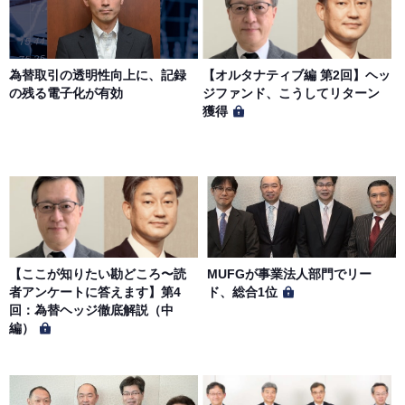
第７条（個人情報の取扱い）
当社は、会員の個人情報を別途オンライン上に掲示する
為替取引の透明性向上に、記録
【オルタナティブ編 第2回】ヘッ
「プライバシーポリシー」に基づき、適切に取り扱うもの
の残る電子化が有効
ジファンド、こうしてリターン
とします。
獲得
【ここが知りたい勘どころ〜読
MUFGが事業法人部門でリー
者アンケートに答えます】第4
ド、総合1位
回：為替ヘッジ徹底解説（中
編）