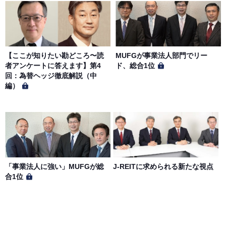
【ここが知りたい勘どころ〜読
MUFGが事業法人部門でリー
者アンケートに答えます】第4
ド、総合1位
回：為替ヘッジ徹底解説（中
編）
「事業法人に強い」MUFGが総
J-REITに求められる新たな視点
合1位