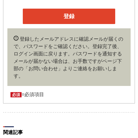
本サイトの会員は、機関投資家や金融機関の役職員、事業
会社の経営者・財務担当者、その他金融ビジネスに携わる
企業や官公庁、研究機関などの役職員、もしくは専門家の
いずれかに該当していることを条件とし、登録の申し込み
を行うには、当社が入会を承諾した時点で、本会員規約の
内容に同意したものとみなします。なお、申込に際し虚偽
登録したメールアドレスに確認メールが届くの
の内容がある場合や本規約に違反するおそれがある場合に
で、パスワードをご確認ください。登録完了後、
は、当社は会員登録を拒否もしくは抹消することができま
ログイン画面に戻ります。
パスワードを通知する
す。
メールが届かない場合は、お手数ですがページ下
部の「お問い合わせ」よりご連絡をお願いしま
第４条（ユーザー名とパスワードの管理）
す。
ユーザー名およびパスワードの利用、管理は会員の自己責
任において行うものとします。会員は、ユーザー名および
パスワードの第三者への漏洩、利用許諾、貸与、譲渡、名
=必須項目
必須
義変更、売買、その他の担保に供するなどの行為をしては
ならないものとします。ユーザー名およびパスワードの使
用によって生じた損害の責任は、会員が負うものとし、当
社は一切の責任を負わないものとします。
関連記事
第５条（著作権）