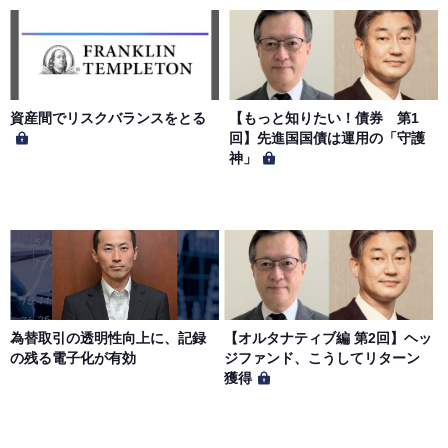
本サイトに掲載された情報、写真、その他の著作物は、当
社もしくは著作物の著作者または著作権者に帰属するもの
とします。会員は、当社著作物について複製、転用、公衆
送信、譲渡、翻案および翻訳などの著作権、商標権などを
侵害する行為を行ってはならないものとします。
資産間でリスクバランスをとる
【もっと知りたい！債券 第1
回】先進国国債は運用の「守護
神」
第６条（サービス内容の停止・変更）
当社は、一定の予告期間をもって本サイトのサービス停止
を行う場合があります。 会員への事前通知、承諾なしに本
サイトのサービス内容を変更する場合があります。
第７条（個人情報の取扱い）
当社は、会員の個人情報を別途オンライン上に掲示する
為替取引の透明性向上に、記録
【オルタナティブ編 第2回】ヘッ
「プライバシーポリシー」に基づき、適切に取り扱うもの
の残る電子化が有効
ジファンド、こうしてリターン
とします。
獲得