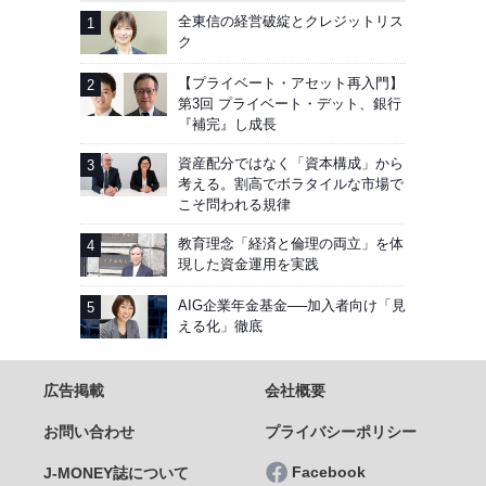
全東信の経営破綻とクレジットリス
ク
【プライベート・アセット再入門】
第3回 プライベート・デット、銀行
『補完』し成長
資産配分ではなく「資本構成」から
考える。割高でボラタイルな市場で
こそ問われる規律
教育理念「経済と倫理の両立」を体
現した資金運用を実践
AIG企業年金基金──加入者向け「見
える化」徹底
広告掲載
会社概要
お問い合わせ
プライバシーポリシー
Facebook
J-MONEY誌について