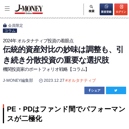
検索
新規登録
ログイン
会員限定
コラム
2024年 オルタナティブ投資の着眼点
伝統的資産対比の妙味は調整も、引
き続き分散投資の重要な選択肢
機関投資家のポートフォリオ戦略【コラム】
J-MONEY編集部
2023.12.27
#
オルタナティブ
シェア
PE・PDはファンド間でパフォーマン
スが二極化