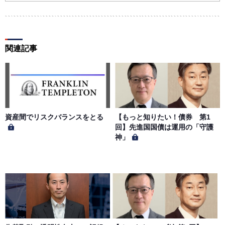
ならないものとします。ユーザー名およびパスワードの使
用によって生じた損害の責任は、会員が負うものとし、当
社は一切の責任を負わないものとします。
関連記事
第５条（著作権）
本サイトに掲載された情報、写真、その他の著作物は、当
社もしくは著作物の著作者または著作権者に帰属するもの
とします。会員は、当社著作物について複製、転用、公衆
送信、譲渡、翻案および翻訳などの著作権、商標権などを
侵害する行為を行ってはならないものとします。
資産間でリスクバランスをとる
【もっと知りたい！債券 第1
回】先進国国債は運用の「守護
神」
第６条（サービス内容の停止・変更）
当社は、一定の予告期間をもって本サイトのサービス停止
を行う場合があります。 会員への事前通知、承諾なしに本
サイトのサービス内容を変更する場合があります。
第７条（個人情報の取扱い）
当社は、会員の個人情報を別途オンライン上に掲示する