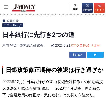
検索
新規登録
ログイン
会員限定
アウトルック
日本銀行に先行き2つの道
木内 登英（野村総合研究所）
2023.6.21
#
マクロ経済
#
金利
シェア
日銀政策修正期待の後退は行き過ぎか
2022年12月に日本銀行がYCC（長短金利操作）の変動幅拡
大を決めた際に金融市場は、「2023年4月以降、新総裁の
下で金融政策の修正が一気に進む」との見方を強めた。