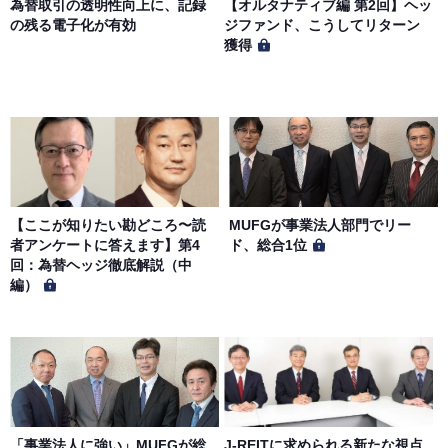
為替取引の透明性向上に、記録
【オルタナティブ編 第2回】ヘッ
「プライバシーポリシー」に基づき、適切に取り扱うもの
の残る電子化が有効
ジファンド、こうしてリターン
とします。
獲得
【ここが知りたい勘どころ〜読
MUFGが事業法人部門でリー
者アンケートに答えます】第4
ド、総合1位
回：為替ヘッジ徹底解説（中
編）
「事業法人に強い」MUFGが総
J-REITに求められる新たな視点