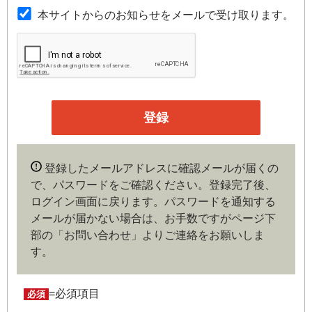
本規約は本サイトが提供するサービスについて規定したも
本サイトからのお知らせをメールで受け取ります。
のです。
第３条（会員）
本サイトの会員は、機関投資家や金融機関の役職員、事業
会社の経営者・財務担当者、その他金融ビジネスに携わる
企業や官公庁、研究機関などの役職員、もしくは専門家の
いずれかに該当していることを条件とし、登録の申し込み
を行うには、当社が入会を承諾した時点で、本会員規約の
内容に同意したものとみなします。なお、申込に際し虚偽
登録したメールアドレスに確認メールが届くの
の内容がある場合や本規約に違反するおそれがある場合に
で、パスワードをご確認ください。登録完了後、
は、当社は会員登録を拒否もしくは抹消することができま
ログイン画面に戻ります。
パスワードを通知する
す。
メールが届かない場合は、お手数ですがページ下
部の「お問い合わせ」よりご連絡をお願いしま
第４条（ユーザー名とパスワードの管理）
す。
ユーザー名およびパスワードの利用、管理は会員の自己責
任において行うものとします。会員は、ユーザー名および
パスワードの第三者への漏洩、利用許諾、貸与、譲渡、名
=必須項目
必須
義変更、売買、その他の担保に供するなどの行為をしては