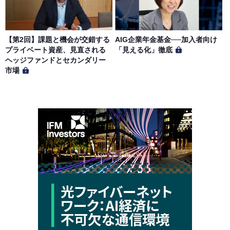
【第2回】課題と機会が交錯する
AIG企業年金基金──加入者向け
プライベート資産、見直される
「見える化」徹底
ヘッジファンドとセカンダリー
市場