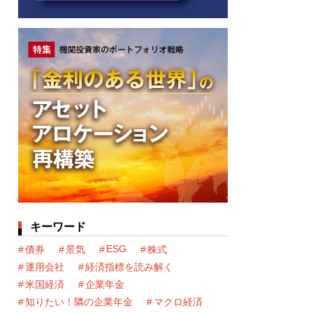
キーワード
ESG
債券
景気
株式
運用会社
経済指標を読み解く
米国経済
企業年金
知りたい！隣の企業年金
マクロ経済