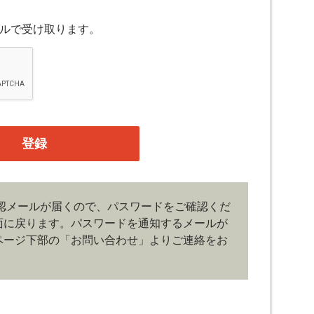
スについて規定したものです。
ルで受け取ります。
融機関の役職員、事業会社の経営者・財務担当者、そ
公庁、研究機関などの役職員、もしくは専門家のいず
、登録の申し込みを行うには、当社が入会を承諾した
たものとみなします。なお、申込に際し虚偽の内容が
がある場合には、当社は会員登録を拒否もしくは抹消
の管理）
認メールが届くので、パスワードをご確認くだ
、管理は会員の自己責任において行うものとします。
面に戻ります。
パスワードを通知するメールが
ドの第三者への漏洩、利用許諾、貸与、譲渡、名義変
どの行為をしてはならないものとします。ユーザー名
ページ下部の「お問い合わせ」よりご連絡をお
じた損害の責任は、会員が負うものとし、当社は一切