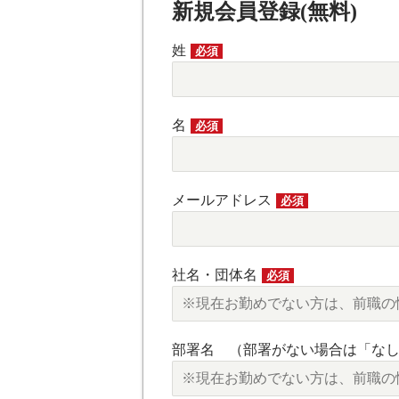
新規会員登録(無料)
姓
必須
名
必須
メールアドレス
必須
社名・団体名
必須
部署名 （部署がない場合は「な