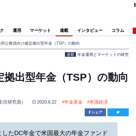
ク
運用
マーケット
連載
インタビュー
コラム
連邦公務員向け確定拠出型年金（TSP）の動向
連載
年金運用とマーケットの研究
拠出型年金（TSP）の動向
主任研究員）
2020.6.22
#
年金基金
#
米国経済
シェア
としたDC年金で米国最大の年金ファンド