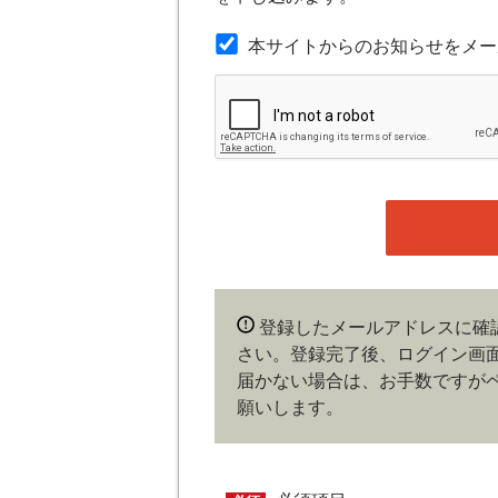
本規約は本サイトが提供するサービ
本サイトからのお知らせをメー
第３条（会員）
本サイトの会員は、機関投資家や金
の他金融ビジネスに携わる企業や官
れかに該当していることを条件とし
時点で、本会員規約の内容に同意し
ある場合や本規約に違反するおそれ
することができます。
第４条（ユーザー名とパスワード
登録したメールアドレスに確
ユーザー名およびパスワードの利用
さい。登録完了後、ログイン画
会員は、ユーザー名およびパスワー
更、売買、その他の担保に供するな
届かない場合は、お手数ですが
およびパスワードの使用によって生
願いします。
の責任を負わないものとします。
第５条（著作権）