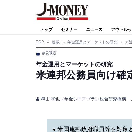
トップ
セミナー
ニュース
アウトルッ
TOP
»
連載
»
年金運用とマーケットの研究
»
米
会員限定
年金運用とマーケットの研究
米連邦公務員向け確定
樺山 和也（年金シニアプラン総合研究機構 
米国連邦政府職員等を対象