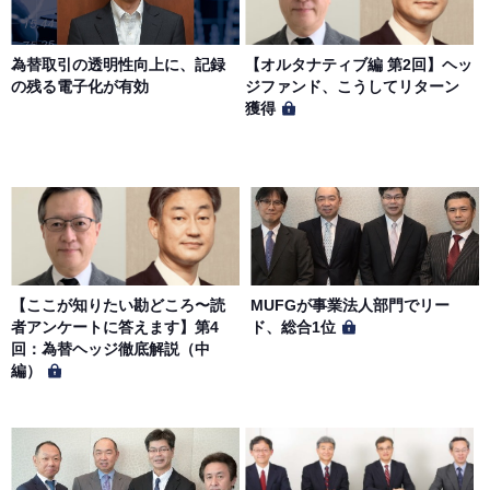
第７条（個人情報の取扱い）
当社は、会員の個人情報を別途オンライン上に掲示する
為替取引の透明性向上に、記録
【オルタナティブ編 第2回】ヘッ
「プライバシーポリシー」に基づき、適切に取り扱うもの
の残る電子化が有効
ジファンド、こうしてリターン
とします。
獲得
【ここが知りたい勘どころ〜読
MUFGが事業法人部門でリー
者アンケートに答えます】第4
ド、総合1位
回：為替ヘッジ徹底解説（中
編）