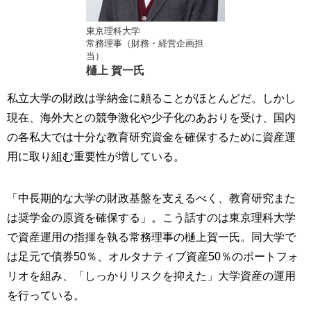
東京理科大学
常務理事（財務・経営企画担
当）
樋上 賀一氏
私立大学の財政は学納金に頼ることがほとんどだ。しかし
現在、海外大との競争激化や少子化のあおりを受け、国内
の各私大では十分な教育研究資金を確保するために資産運
用に取り組む重要性が増している。
「中長期的な大学の財政基盤を支えるべく、教育研究また
は奨学金の原資を確保する」。こう話すのは東京理科大学
で資産運用の指揮を執る常務理事の樋上賀一氏。同大学で
は足元で債券50％、オルタナティブ資産50％のポートフォ
リオを組み、「しっかりリスクを抑えた」大学資産の運用
を行っている。