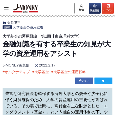
検索
新規登録
ログイン
会員限定
連載
大学基金の運用戦略
大学基金の運用戦略 第1回【東京理科大学】
金融知識を有する卒業生の知見が大
学の資産運用をアシスト
J-MONEY編集部
2022.2.17
#
オルタナティブ
#
大学基金
#
大学基金の運用戦略
シェア
豊富な研究資金を確保する海外大学との競争や少子化に
伴う財源確保のため、大学の資産運用の重要性が叫ばれ
ている。その裏では既に、寄付金を主な財源とした「エ
ンダウメント（基金）」という独自の運用体制の下、少