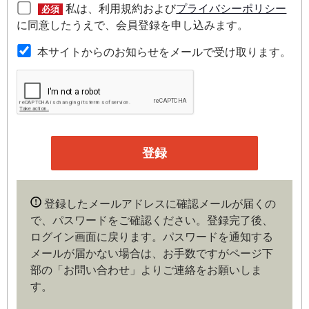
私は、利用規約および
プライバシーポリシー
必須
第２条（本規約の範囲）
に同意したうえで、会員登録を申し込みます。
本規約は本サイトが提供するサービスについて規定したも
本サイトからのお知らせをメールで受け取ります。
のです。
第３条（会員）
本サイトの会員は、機関投資家や金融機関の役職員、事業
会社の経営者・財務担当者、その他金融ビジネスに携わる
企業や官公庁、研究機関などの役職員、もしくは専門家の
いずれかに該当していることを条件とし、登録の申し込み
を行うには、当社が入会を承諾した時点で、本会員規約の
内容に同意したものとみなします。なお、申込に際し虚偽
登録したメールアドレスに確認メールが届くの
の内容がある場合や本規約に違反するおそれがある場合に
で、パスワードをご確認ください。登録完了後、
は、当社は会員登録を拒否もしくは抹消することができま
ログイン画面に戻ります。
パスワードを通知する
す。
メールが届かない場合は、お手数ですがページ下
部の「お問い合わせ」よりご連絡をお願いしま
第４条（ユーザー名とパスワードの管理）
す。
ユーザー名およびパスワードの利用、管理は会員の自己責