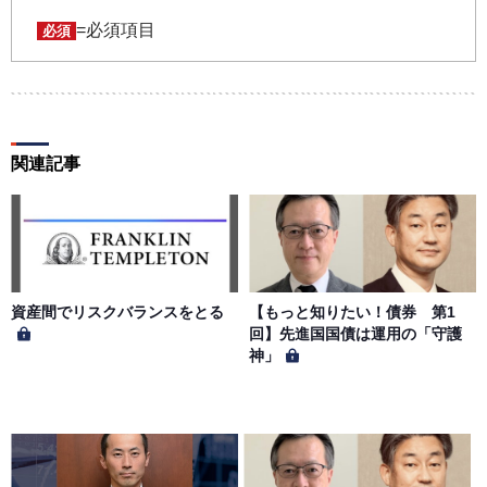
任において行うものとします。会員は、ユーザー名および
パスワードの第三者への漏洩、利用許諾、貸与、譲渡、名
=必須項目
必須
義変更、売買、その他の担保に供するなどの行為をしては
ならないものとします。ユーザー名およびパスワードの使
用によって生じた損害の責任は、会員が負うものとし、当
社は一切の責任を負わないものとします。
関連記事
第５条（著作権）
本サイトに掲載された情報、写真、その他の著作物は、当
社もしくは著作物の著作者または著作権者に帰属するもの
とします。会員は、当社著作物について複製、転用、公衆
送信、譲渡、翻案および翻訳などの著作権、商標権などを
侵害する行為を行ってはならないものとします。
資産間でリスクバランスをとる
【もっと知りたい！債券 第1
回】先進国国債は運用の「守護
神」
第６条（サービス内容の停止・変更）
当社は、一定の予告期間をもって本サイトのサービス停止
を行う場合があります。 会員への事前通知、承諾なしに本
サイトのサービス内容を変更する場合があります。