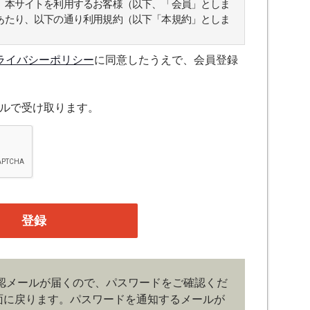
、本サイトを利用するお客様（以下、「会員」としま
あたり、以下の通り利用規約（以下「本規約」としま
ライバシーポリシー
に同意したうえで、会員登録
スについて規定したものです。
ルで受け取ります。
融機関の役職員、事業会社の経営者・財務担当者、そ
公庁、研究機関などの役職員、もしくは専門家のいず
、登録の申し込みを行うには、当社が入会を承諾した
たものとみなします。なお、申込に際し虚偽の内容が
がある場合には、当社は会員登録を拒否もしくは抹消
の管理）
認メールが届くので、パスワードをご確認くだ
、管理は会員の自己責任において行うものとします。
面に戻ります。
パスワードを通知するメールが
ドの第三者への漏洩、利用許諾、貸与、譲渡、名義変