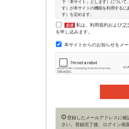
下「本サイト」とします）について
す）が本サイトの機能を利用するに
す）を定めます。
私は、利用規約および
プ
必須
第２条（本規約の範囲）
を申し込みます。
本規約は本サイトが提供するサービ
本サイトからのお知らせをメー
第３条（会員）
本サイトの会員は、機関投資家や金
の他金融ビジネスに携わる企業や官
れかに該当していることを条件とし
時点で、本会員規約の内容に同意し
ある場合や本規約に違反するおそれ
することができます。
第４条（ユーザー名とパスワード
登録したメールアドレスに確
ユーザー名およびパスワードの利用
さい。登録完了後、ログイン画
会員は、ユーザー名およびパスワー