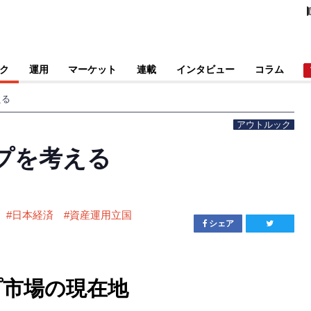
ク
運用
マーケット
連載
インタビュー
コラム
える
アウトルック
プを考える
#
日本経済
#
資産運用立国
シェア
プ市場の現在地