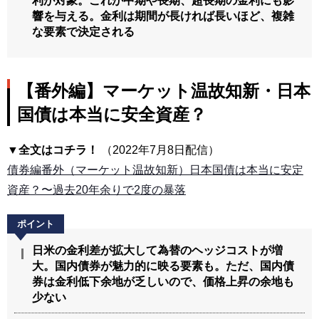
利が対象。これが中期や長期、超長期の金利にも影
響を与える。金利は期間が長ければ長いほど、複雑
な要素で決定される
【番外編】マーケット温故知新・日本
国債は本当に安全資産？
▼全文はコチラ！
（2022年7月8日配信）
債券編番外（マーケット温故知新）日本国債は本当に安定
資産？〜過去20年余りで2度の暴落
日米の金利差が拡大して為替のヘッジコストが増
大。国内債券が魅力的に映る要素も。ただ、国内債
券は金利低下余地が乏しいので、価格上昇の余地も
少ない