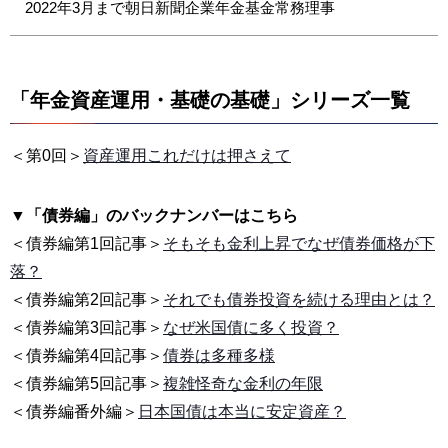
2022年3月まで朝日新聞企業年金基金常務理事
「年金資産運用・基礎の基礎」シリーズ一覧
＜第0回＞
資産運用これだけは押さえて
▼「債券編」のバックナンバーはこちら
＜債券編第1回記事＞
そもそも金利上昇でなぜ債券価格が下
落？
＜債券編第2回記事＞
それでも債券投資を続ける理由とは？
＜債券編第3回記事＞
なぜ米国債に多く投資？
＜債券編第4回記事＞
債券は多種多様
＜債券編第5回記事＞
複雑怪奇な金利の年限
＜債券編番外編＞
日本国債は本当に安定資産？