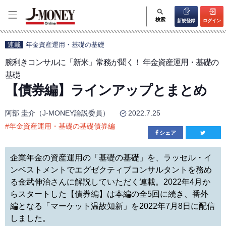
検索
新規登録
ログイン
連載
年金資産運用・基礎の基礎
腕利きコンサルに「新米」常務が聞く！ 年金資産運用・基礎の
基礎
【債券編】ラインアップとまとめ
阿部 圭介（J-MONEY論説委員）
2022.7.25
#
年金資産運用・基礎の基礎債券編
シェア
企業年金の資産運用の「基礎の基礎」を、ラッセル・イ
ンベストメントでエグゼクティブコンサルタントを務め
る金武伸治さんに解説していただく連載。2022年4月か
らスタートした【債券編】は本編の全5回に続き、番外
編となる「マーケット温故知新」を2022年7月8日に配信
しました。