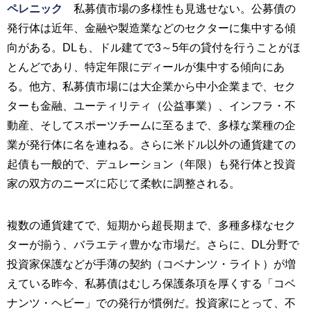
ペレニック
私募債市場の多様性も見逃せない。公募債の
発行体は近年、金融や製造業などのセクターに集中する傾
向がある。DLも、ドル建てで3～5年の貸付を行うことがほ
とんどであり、特定年限にディールが集中する傾向にあ
る。他方、私募債市場には大企業から中小企業まで、セク
ターも金融、ユーティリティ（公益事業）、インフラ・不
動産、そしてスポーツチームに至るまで、多様な業種の企
業が発行体に名を連ねる。さらに米ドル以外の通貨建ての
起債も一般的で、デュレーション（年限）も発行体と投資
家の双方のニーズに応じて柔軟に調整される。
複数の通貨建てで、短期から超長期まで、多種多様なセク
ターが揃う、バラエティ豊かな市場だ。さらに、DL分野で
投資家保護などが手薄の契約（コベナンツ・ライト）が増
えている昨今、私募債はむしろ保護条項を厚くする「コベ
ナンツ・ヘビー」での発行が慣例だ。投資家にとって、不