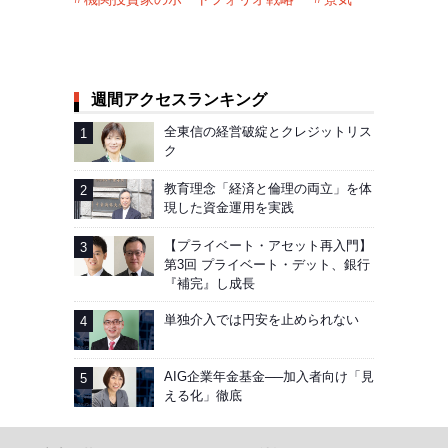
週間アクセスランキング
全東信の経営破綻とクレジットリス
ク
教育理念「経済と倫理の両立」を体
現した資金運用を実践
【プライベート・アセット再入門】
第3回 プライベート・デット、銀行
『補完』し成長
単独介入では円安を止められない
AIG企業年金基金──加入者向け「見
える化」徹底