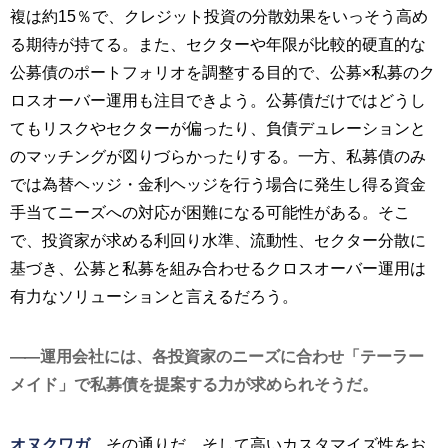
複は約15％で、クレジット投資の分散効果をいっそう高め
る期待が持てる。また、セクターや年限が比較的硬直的な
公募債のポートフォリオを調整する目的で、公募×私募のク
ロスオーバー運用も注目できよう。公募債だけではどうし
てもリスクやセクターが偏ったり、負債デュレーションと
のマッチングが図りづらかったりする。一方、私募債のみ
では為替ヘッジ・金利ヘッジを行う場合に発生し得る資金
手当てニーズへの対応が困難になる可能性がある。そこ
で、投資家が求める利回り水準、流動性、セクター分散に
基づき、公募と私募を組み合わせるクロスオーバー運用は
有力なソリューションと言えるだろう。
運用会社には、各投資家のニーズに合わせ「テーラー
メイド」で私募債を提案する力が求められそうだ。
オヌクワガ
その通りだ。そして高いカスタマイズ性をお