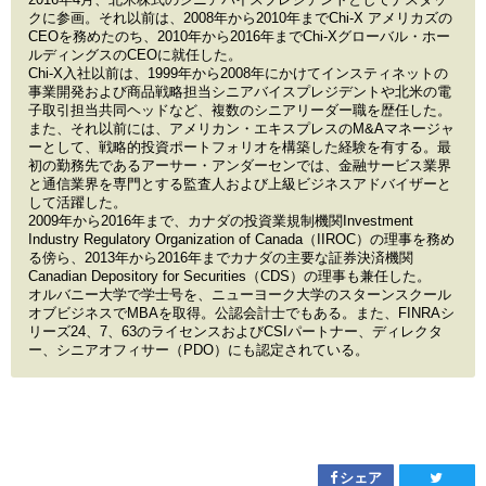
クに参画。それ以前は、2008年から2010年までChi-X アメリカズの
CEOを務めたのち、2010年から2016年までChi-Xグローバル・ホー
ルディングスのCEOに就任した。
Chi-X入社以前は、1999年から2008年にかけてインスティネットの
事業開発および商品戦略担当シニアバイスプレジデントや北米の電
子取引担当共同ヘッドなど、複数のシニアリーダー職を歴任した。
また、それ以前には、アメリカン・エキスプレスのM&Aマネージャ
ーとして、戦略的投資ポートフォリオを構築した経験を有する。最
初の勤務先であるアーサー・アンダーセンでは、金融サービス業界
と通信業界を専門とする監査人および上級ビジネスアドバイザーと
して活躍した。
2009年から2016年まで、カナダの投資業規制機関Investment
Industry Regulatory Organization of Canada（IIROC）の理事を務め
る傍ら、2013年から2016年までカナダの主要な証券決済機関
Canadian Depository for Securities（CDS）の理事も兼任した。
オルバニー大学で学士号を、ニューヨーク大学のスターンスクール
オブビジネスでMBAを取得。公認会計士でもある。また、FINRAシ
リーズ24、7、63のライセンスおよびCSIパートナー、ディレクタ
ー、シニアオフィサー（PDO）にも認定されている。
シェア