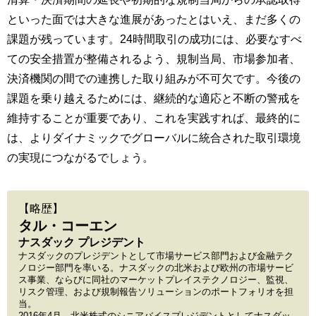
といった面では大きな進展があったとはいえ、まだ多くの
課題が残っています。24時間取引の成功には、必要なすべ
ての安全措置が整備されるよう、規制当局、市場参加者、
決済機関の間での連携した取り組みが不可欠です。今後の
課題を乗り越えるためには、継続的な適応と不断の警戒を
維持することが重要であり、これを実践すれば、最終的に
は、よりダイナミックでグローバルに統合された取引環境
の実現につながるでしょう。
【略歴】
タル・コーエン
ナスダック プレジデント
ナスダックのプレジデントとして市場サービス部門および金融テク
ノロジー部門を率いる。ナスダックの北米および欧州の市場サービ
ス事業、ならびに同社のマーケットプレイステクノロジー、監視、
リスク管理、および規制報告ソリューションのポートフォリオを担
当。
2016年4月、北米株式のシニアバイスプレジデントとしてナスダッ