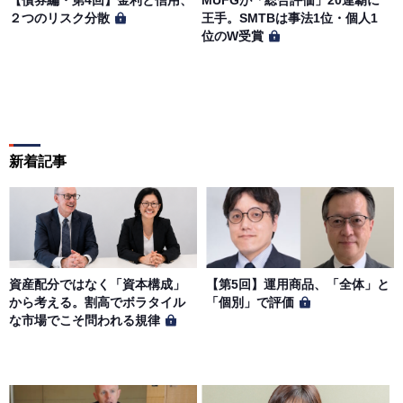
【債券編・第4回】金利と信用、
MUFGが「総合評価」20連覇に
２つのリスク分散
王手。SMTBは事法1位・個人1
位のW受賞
新着記事
資産配分ではなく「資本構成」
【第5回】運用商品、「全体」と
から考える。割高でボラタイル
「個別」で評価
な市場でこそ問われる規律