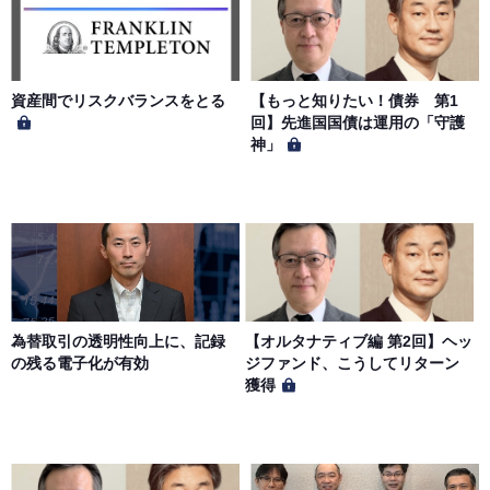
本サイトに掲載された情報、写真、その他の著作物は、当
社もしくは著作物の著作者または著作権者に帰属するもの
とします。会員は、当社著作物について複製、転用、公衆
送信、譲渡、翻案および翻訳などの著作権、商標権などを
侵害する行為を行ってはならないものとします。
資産間でリスクバランスをとる
【もっと知りたい！債券 第1
回】先進国国債は運用の「守護
神」
第６条（サービス内容の停止・変更）
当社は、一定の予告期間をもって本サイトのサービス停止
を行う場合があります。 会員への事前通知、承諾なしに本
サイトのサービス内容を変更する場合があります。
第７条（個人情報の取扱い）
当社は、会員の個人情報を別途オンライン上に掲示する
為替取引の透明性向上に、記録
【オルタナティブ編 第2回】ヘッ
「プライバシーポリシー」に基づき、適切に取り扱うもの
の残る電子化が有効
ジファンド、こうしてリターン
とします。
獲得