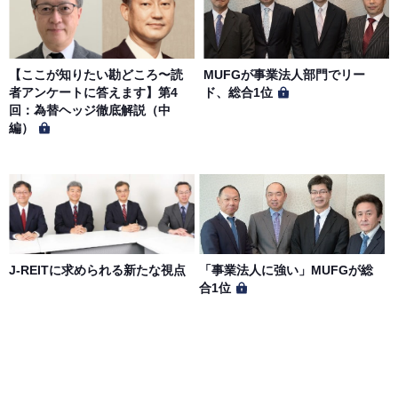
【ここが知りたい勘どころ〜読
MUFGが事業法人部門でリー
者アンケートに答えます】第4
ド、総合1位
回：為替ヘッジ徹底解説（中
編）
J-REITに求められる新たな視点
「事業法人に強い」MUFGが総
合1位