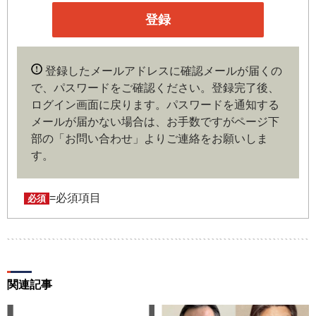
企業や官公庁、研究機関などの役職員、もしくは専門家の
いずれかに該当していることを条件とし、登録の申し込み
を行うには、当社が入会を承諾した時点で、本会員規約の
内容に同意したものとみなします。なお、申込に際し虚偽
登録したメールアドレスに確認メールが届くの
の内容がある場合や本規約に違反するおそれがある場合に
で、パスワードをご確認ください。登録完了後、
は、当社は会員登録を拒否もしくは抹消することができま
ログイン画面に戻ります。
パスワードを通知する
す。
メールが届かない場合は、お手数ですがページ下
部の「お問い合わせ」よりご連絡をお願いしま
第４条（ユーザー名とパスワードの管理）
す。
ユーザー名およびパスワードの利用、管理は会員の自己責
任において行うものとします。会員は、ユーザー名および
パスワードの第三者への漏洩、利用許諾、貸与、譲渡、名
=必須項目
必須
義変更、売買、その他の担保に供するなどの行為をしては
ならないものとします。ユーザー名およびパスワードの使
用によって生じた損害の責任は、会員が負うものとし、当
社は一切の責任を負わないものとします。
関連記事
第５条（著作権）