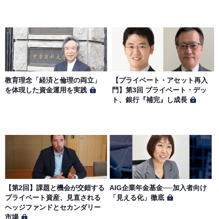
教育理念「経済と倫理の両立」
【プライベート・アセット再入
を体現した資金運用を実践
門】第3回 プライベート・デッ
ト、銀行『補完』し成長
【第2回】課題と機会が交錯する
AIG企業年金基金──加入者向け
プライベート資産、見直される
「見える化」徹底
ヘッジファンドとセカンダリー
市場