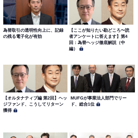
サイトのサービス内容を変更する場合があります。
第７条（個人情報の取扱い）
当社は、会員の個人情報を別途オンライン上に掲示する
為替取引の透明性向上に、記録
【ここが知りたい勘どころ〜読
「プライバシーポリシー」に基づき、適切に取り扱うもの
の残る電子化が有効
者アンケートに答えます】第4
とします。
回：為替ヘッジ徹底解説（中
編）
【オルタナティブ編 第2回】ヘッ
MUFGが事業法人部門でリー
ジファンド、こうしてリターン
ド、総合1位
獲得