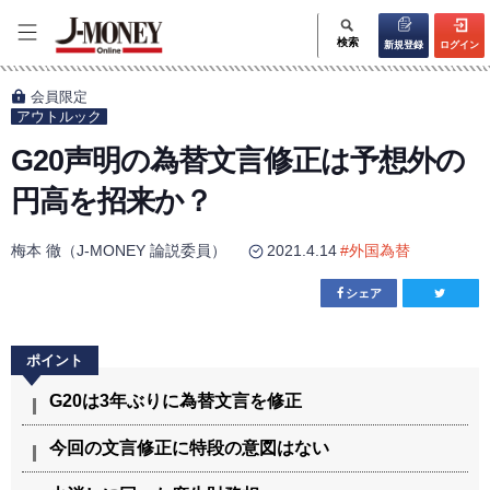
検索
新規登録
ログイン
会員限定
アウトルック
G20声明の為替文言修正は予想外の
円高を招来か？
梅本 徹（J-MONEY 論説委員）
2021.4.14
#
外国為替
シェア
G20は3年ぶりに為替文言を修正
今回の文言修正に特段の意図はない