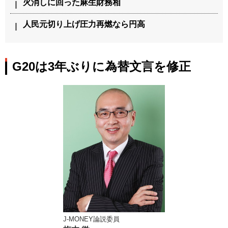
火消しに回った麻生財務相
人民元切り上げ圧力再燃なら円高
G20は3年ぶりに為替文言を修正
J-MONEY論説委員