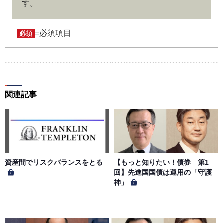
す。
ユーザー名およびパスワードの利用、管理は会員の自己責
任において行うものとします。会員は、ユーザー名および
パスワードの第三者への漏洩、利用許諾、貸与、譲渡、名
=必須項目
必須
義変更、売買、その他の担保に供するなどの行為をしては
ならないものとします。ユーザー名およびパスワードの使
用によって生じた損害の責任は、会員が負うものとし、当
社は一切の責任を負わないものとします。
関連記事
第５条（著作権）
本サイトに掲載された情報、写真、その他の著作物は、当
社もしくは著作物の著作者または著作権者に帰属するもの
とします。会員は、当社著作物について複製、転用、公衆
送信、譲渡、翻案および翻訳などの著作権、商標権などを
侵害する行為を行ってはならないものとします。
資産間でリスクバランスをとる
【もっと知りたい！債券 第1
回】先進国国債は運用の「守護
神」
第６条（サービス内容の停止・変更）
当社は、一定の予告期間をもって本サイトのサービス停止
を行う場合があります。 会員への事前通知、承諾なしに本