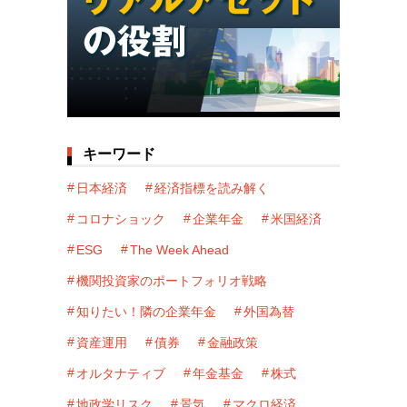
キーワード
日本経済
経済指標を読み解く
コロナショック
企業年金
米国経済
ESG
The Week Ahead
機関投資家のポートフォリオ戦略
知りたい！隣の企業年金
外国為替
資産運用
債券
金融政策
オルタナティブ
年金基金
株式
地政学リスク
景気
マクロ経済