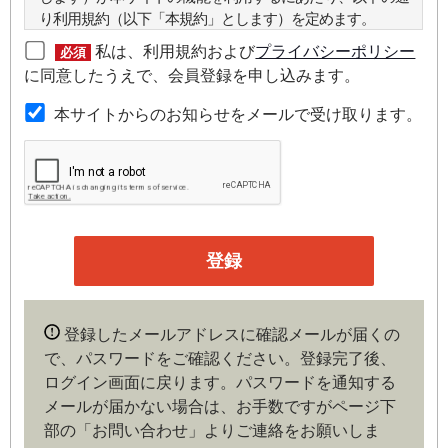
り利用規約（以下「本規約」とします）を定めます。
私は、利用規約および
プライバシーポリシー
必須
第２条（本規約の範囲）
に同意したうえで、会員登録を申し込みます。
本規約は本サイトが提供するサービスについて規定したも
本サイトからのお知らせをメールで受け取ります。
のです。
第３条（会員）
本サイトの会員は、機関投資家や金融機関の役職員、事業
会社の経営者・財務担当者、その他金融ビジネスに携わる
企業や官公庁、研究機関などの役職員、もしくは専門家の
いずれかに該当していることを条件とし、登録の申し込み
を行うには、当社が入会を承諾した時点で、本会員規約の
内容に同意したものとみなします。なお、申込に際し虚偽
登録したメールアドレスに確認メールが届くの
の内容がある場合や本規約に違反するおそれがある場合に
で、パスワードをご確認ください。登録完了後、
は、当社は会員登録を拒否もしくは抹消することができま
ログイン画面に戻ります。
パスワードを通知する
す。
メールが届かない場合は、お手数ですがページ下
部の「お問い合わせ」よりご連絡をお願いしま
第４条（ユーザー名とパスワードの管理）