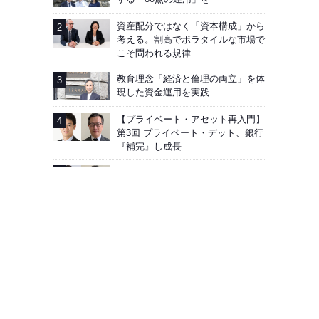
資産配分ではなく「資本構成」から
考える。割高でボラタイルな市場で
こそ問われる規律
教育理念「経済と倫理の両立」を体
現した資金運用を実践
【プライベート・アセット再入門】
第3回 プライベート・デット、銀行
『補完』し成長
【第5回】運用商品、「全体」と
「個別」で評価
広告掲載
会社概要
お問い合わせ
プライバシーポリシー
Facebook
J-MONEY誌について