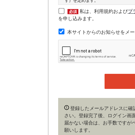
す）を定めます。
私は、利用規約および
プ
必須
第２条（本規約の範囲）
を申し込みます。
本規約は本サイトが提供するサービ
本サイトからのお知らせをメー
第３条（会員）
本サイトの会員は、機関投資家や金
の他金融ビジネスに携わる企業や官
れかに該当していることを条件とし
時点で、本会員規約の内容に同意し
ある場合や本規約に違反するおそれ
することができます。
第４条（ユーザー名とパスワード
登録したメールアドレスに確
ユーザー名およびパスワードの利用
さい。登録完了後、ログイン画
会員は、ユーザー名およびパスワー
更、売買、その他の担保に供するな
届かない場合は、お手数ですが
およびパスワードの使用によって生
願いします。