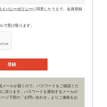
ライバシーポリシー
に同意したうえで、会員登録
スについて規定したものです。
ルで受け取ります。
融機関の役職員、事業会社の経営者・財務担当者、そ
公庁、研究機関などの役職員、もしくは専門家のいず
、登録の申し込みを行うには、当社が入会を承諾した
たものとみなします。なお、申込に際し虚偽の内容が
がある場合には、当社は会員登録を拒否もしくは抹消
の管理）
認メールが届くので、パスワードをご確認くだ
、管理は会員の自己責任において行うものとします。
面に戻ります。
パスワードを通知するメールが
ドの第三者への漏洩、利用許諾、貸与、譲渡、名義変
どの行為をしてはならないものとします。ユーザー名
ページ下部の「お問い合わせ」よりご連絡をお
じた損害の責任は、会員が負うものとし、当社は一切