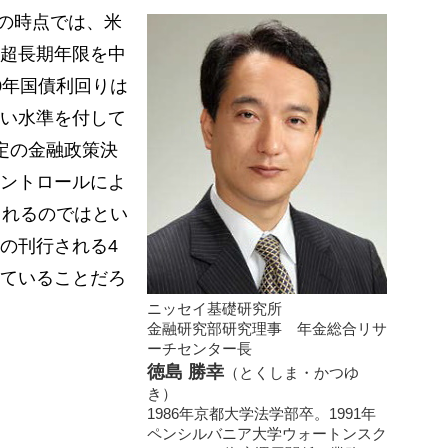
めの時点では、米
超長期年限を中
0年国債利回りは
い水準を付して
定の金融政策決
ントロールによ
されるのではとい
の刊行される4
ていることだろ
ニッセイ基礎研究所
金融研究部研究理事 年金総合リサ
ーチセンター長
徳島 勝幸
（とくしま・かつゆ
き）
1986年京都大学法学部卒。1991年
ペンシルバニア大学ウォートンスク