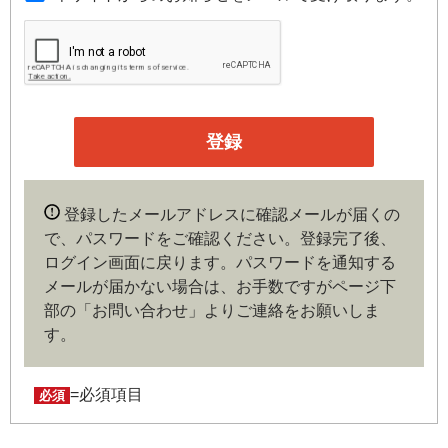
のです。
第３条（会員）
本サイトの会員は、機関投資家や金融機関の役職員、事業
会社の経営者・財務担当者、その他金融ビジネスに携わる
企業や官公庁、研究機関などの役職員、もしくは専門家の
いずれかに該当していることを条件とし、登録の申し込み
を行うには、当社が入会を承諾した時点で、本会員規約の
内容に同意したものとみなします。なお、申込に際し虚偽
登録したメールアドレスに確認メールが届くの
の内容がある場合や本規約に違反するおそれがある場合に
で、パスワードをご確認ください。登録完了後、
は、当社は会員登録を拒否もしくは抹消することができま
ログイン画面に戻ります。
パスワードを通知する
す。
メールが届かない場合は、お手数ですがページ下
部の「お問い合わせ」よりご連絡をお願いしま
第４条（ユーザー名とパスワードの管理）
す。
ユーザー名およびパスワードの利用、管理は会員の自己責
任において行うものとします。会員は、ユーザー名および
パスワードの第三者への漏洩、利用許諾、貸与、譲渡、名
=必須項目
必須
義変更、売買、その他の担保に供するなどの行為をしては
ならないものとします。ユーザー名およびパスワードの使