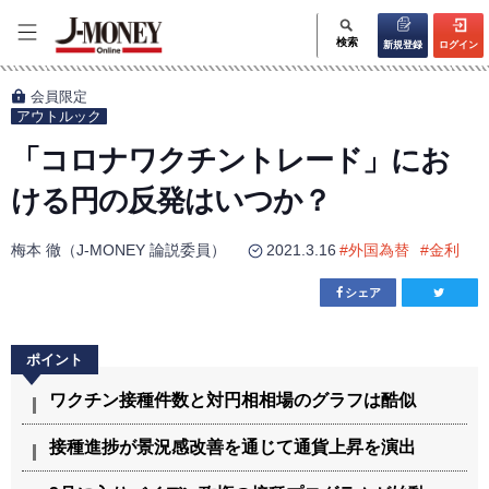
検索
新規登録
ログイン
会員限定
アウトルック
「コロナワクチントレード」にお
ける円の反発はいつか？
梅本 徹（J-MONEY 論説委員）
2021.3.16
#
外国為替
#
金利
シェア
ワクチン接種件数と対円相相場のグラフは酷似
接種進捗が景況感改善を通じて通貨上昇を演出