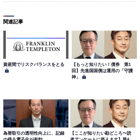
用によって生じた損害の責任は、会員が負うものとし、当
社は一切の責任を負わないものとします。
関連記事
第５条（著作権）
本サイトに掲載された情報、写真、その他の著作物は、当
社もしくは著作物の著作者または著作権者に帰属するもの
とします。会員は、当社著作物について複製、転用、公衆
送信、譲渡、翻案および翻訳などの著作権、商標権などを
侵害する行為を行ってはならないものとします。
資産間でリスクバランスをとる
【もっと知りたい！債券 第1
回】先進国国債は運用の「守護
神」
第６条（サービス内容の停止・変更）
当社は、一定の予告期間をもって本サイトのサービス停止
を行う場合があります。 会員への事前通知、承諾なしに本
サイトのサービス内容を変更する場合があります。
第７条（個人情報の取扱い）
当社は、会員の個人情報を別途オンライン上に掲示する
為替取引の透明性向上に、記録
【ここが知りたい勘どころ〜読
「プライバシーポリシー」に基づき、適切に取り扱うもの
の残る電子化が有効
者アンケートに答えます】第4