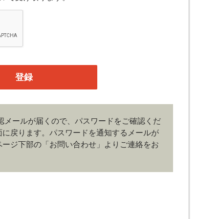
融機関の役職員、事業会社の経営者・財務担当者、そ
公庁、研究機関などの役職員、もしくは専門家のいず
、登録の申し込みを行うには、当社が入会を承諾した
たものとみなします。なお、申込に際し虚偽の内容が
がある場合には、当社は会員登録を拒否もしくは抹消
の管理）
認メールが届くので、パスワードをご確認くだ
、管理は会員の自己責任において行うものとします。
面に戻ります。
パスワードを通知するメールが
ドの第三者への漏洩、利用許諾、貸与、譲渡、名義変
どの行為をしてはならないものとします。ユーザー名
ページ下部の「お問い合わせ」よりご連絡をお
じた損害の責任は、会員が負うものとし、当社は一切
その他の著作物は、当社もしくは著作物の著作者また
。会員は、当社著作物について複製、転用、公衆送