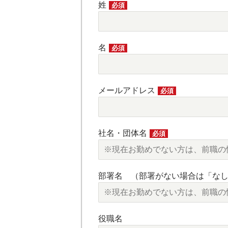
姓
必須
名
必須
メールアドレス
必須
社名・団体名
必須
部署名 （部署がない場合は「な
役職名