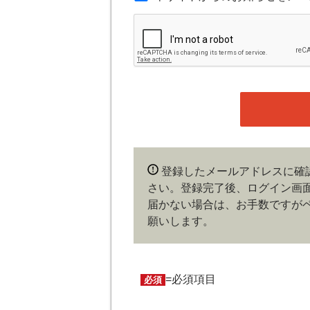
第３条（会員）
本サイトの会員は、機関投資家や金
の他金融ビジネスに携わる企業や官
れかに該当していることを条件とし
時点で、本会員規約の内容に同意し
ある場合や本規約に違反するおそれ
することができます。
第４条（ユーザー名とパスワード
登録したメールアドレスに確
ユーザー名およびパスワードの利用
さい。登録完了後、ログイン画
会員は、ユーザー名およびパスワー
更、売買、その他の担保に供するな
届かない場合は、お手数ですが
およびパスワードの使用によって生
願いします。
の責任を負わないものとします。
第５条（著作権）
=必須項目
必須
本サイトに掲載された情報、写真、
は著作権者に帰属するものとします