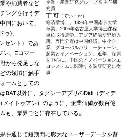
企業・産業研究グループ 副主任研
業や消費者など
究員
チングを行うデ
丁 可
（てい・か）
経済学博士。1999年中国南京大学
中国において、
卒業。2005年名古屋大学博士課程
ドゥ)、
単位取得退学、アジア経済研究所入
所。専門分野は中国経済、中小企
（テンセント）であ
業、グローバルバリューチェーン、
ジン、Eコマー
起業とイノベーション。近年、深圳
を中心に、中国のイノベーションエ
分野から発足しな
コシステムに関連する調査研究に従
事
どの領域に触手
ォームとしての
BAT以外に、タクシーアプリのDidi（ディデ
an（メイトゥアン）のように、企業価値が数百億
ムも、業界ごとに存在している。
果を通じて短期間に膨大なユーザーデータを蓄