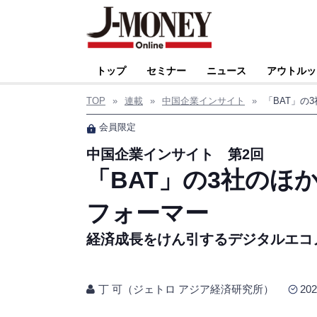
トップ
セミナー
ニュース
アウトルッ
TOP
»
連載
»
中国企業インサイト
»
「BAT」の
会員限定
中国企業インサイト 第2回
「BAT」の3社のほ
フォーマー
経済成長をけん引するデジタルエコ
丁 可（ジェトロ アジア経済研究所）
202