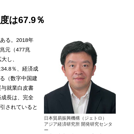
は67.9％
る。2018年
兆元（477兆
で拡大し、
4.8％、経済成
いる（数字中国建
展与就業白皮書
済成長は、完全
引されていると
日本貿易振興機構（ジェトロ）
アジア経済研究所 開発研究センタ
ー