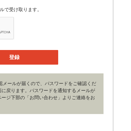
スについて規定したものです。
ルで受け取ります。
融機関の役職員、事業会社の経営者・財務担当者、そ
公庁、研究機関などの役職員、もしくは専門家のいず
、登録の申し込みを行うには、当社が入会を承諾した
たものとみなします。なお、申込に際し虚偽の内容が
がある場合には、当社は会員登録を拒否もしくは抹消
の管理）
認メールが届くので、パスワードをご確認くだ
、管理は会員の自己責任において行うものとします。
面に戻ります。
パスワードを通知するメールが
ドの第三者への漏洩、利用許諾、貸与、譲渡、名義変
どの行為をしてはならないものとします。ユーザー名
ページ下部の「お問い合わせ」よりご連絡をお
じた損害の責任は、会員が負うものとし、当社は一切