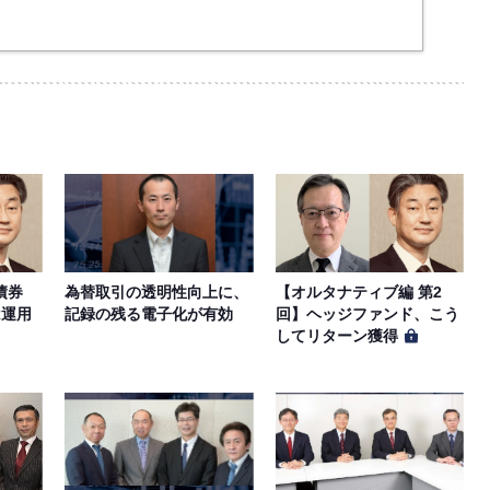
その他の著作物は、当社もしくは著作物の著作者また
。会員は、当社著作物について複製、転用、公衆送
作権、商標権などを侵害する行為を行ってはならない
更）
サイトのサービス停止を行う場合があります。 会員へ
サービス内容を変更する場合があります。
！債券
為替取引の透明性向上に、
【オルタナティブ編 第2
ライン上に掲示する「プライバシーポリシー」に基づ
は運用
記録の残る電子化が有効
回】ヘッジファンド、こう
してリターン獲得