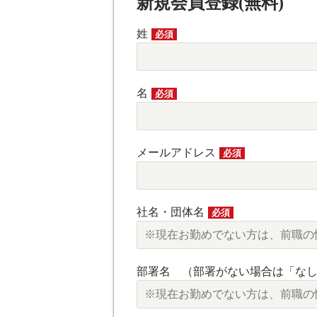
新規会員登録(無料)
姓
必須
名
必須
メールアドレス
必須
社名・団体名
必須
部署名 （部署がない場合は「な