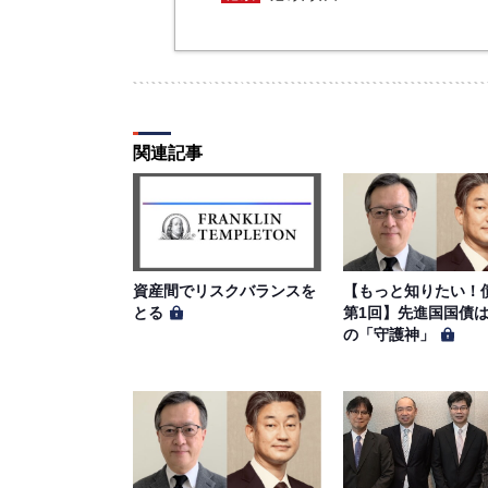
本サイトに掲載された情報、写真、
は著作権者に帰属するものとします
信、譲渡、翻案および翻訳などの著
ものとします。
第６条（サービス内容の停止・変
関連記事
当社は、一定の予告期間をもって本
の事前通知、承諾なしに本サイトの
第７条（個人情報の取扱い）
資産間でリスクバランスを
【もっと知りたい
当社は、会員の個人情報を別途オン
とる
第1回】先進国国債
き、適切に取り扱うものとします。
の「守護神」