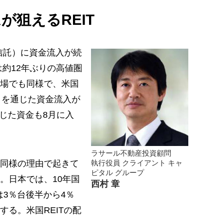
が狙えるREIT
投資信託）に資金流入が続
は約12年ぶりの高値圏
場でも同様で、米国
託）を通じた資金流入が
じた資金も8月に入
ラサール不動産投資顧問
同様の理由で起きて
執行役員 クライアント キャ
ピタル グループ
。日本では、10年国
西村 章
 は3％台後半から4％
る。米国REITの配