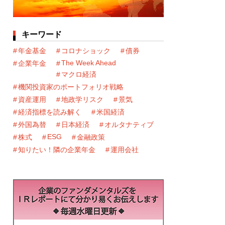
キーワード
年金基金
コロナショック
債券
The Week Ahead
企業年金
マクロ経済
機関投資家のポートフォリオ戦略
資産運用
地政学リスク
景気
経済指標を読み解く
米国経済
外国為替
日本経済
オルタナティブ
ESG
株式
金融政策
知りたい！隣の企業年金
運用会社