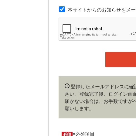
本規約は本サイトが提供するサービ
本サイトからのお知らせをメー
第３条（会員）
本サイトの会員は、機関投資家や金
の他金融ビジネスに携わる企業や官
れかに該当していることを条件とし
時点で、本会員規約の内容に同意し
ある場合や本規約に違反するおそれ
することができます。
第４条（ユーザー名とパスワード
登録したメールアドレスに確
ユーザー名およびパスワードの利用
さい。登録完了後、ログイン画
会員は、ユーザー名およびパスワー
更、売買、その他の担保に供するな
届かない場合は、お手数ですが
およびパスワードの使用によって生
願いします。
の責任を負わないものとします。
第５条（著作権）
=必須項目
必須