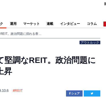
ク
運用
マーケット
連載
インタビュー
コラム
株など他資産と比べて堅調なREIT。政治問題に揺れる香港・英国も上昇
アウトルック
堅調なREIT。政治問題に
上昇
9.10.6
#
REIT
シェア