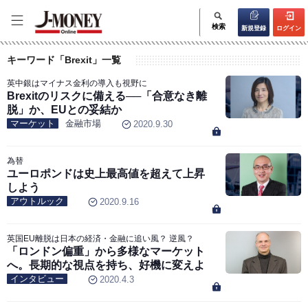
検索
新規登録
ログイン
キーワード「Brexit」一覧
英中銀はマイナス金利の導入も視野に
Brexitのリスクに備える──「合意なき離
脱」か、EUとの妥結か
マーケット
金融市場
2020.9.30
為替
ユーロポンドは史上最高値を超えて上昇
しよう
アウトルック
2020.9.16
英国EU離脱は日本の経済・金融に追い風？ 逆風？
「ロンドン偏重」から多様なマーケット
へ。長期的な視点を持ち、好機に変えよ
インタビュー
2020.4.3