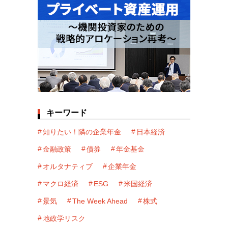
キーワード
知りたい！隣の企業年金
日本経済
金融政策
債券
年金基金
オルタナティブ
企業年金
マクロ経済
ESG
米国経済
景気
The Week Ahead
株式
地政学リスク