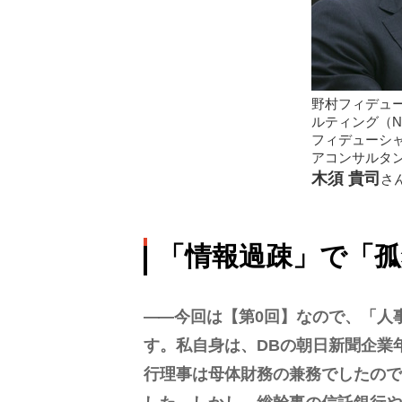
野村フィデュ
ルティング（N
フィデューシ
アコンサルタ
木須 貴司
さ
「情報過疎」で「孤
今回は【第0回】なので、「人
す。私自身は、DBの朝日新聞企業
行理事は母体財務の兼務でしたので