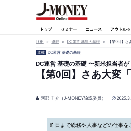
トップ
セミナー
ニュース
アウトルッ
TOP
»
連載
»
DC運営 基礎の基礎
»
【第0回】さ
連載
DC運営 基礎の基礎
DC運営 基礎の基礎 〜新米担当者
【第0回】さあ大変「
阿部 圭介（J-MONEY論説委員）
2025.3
昨日まで総務や人事などの仕事を