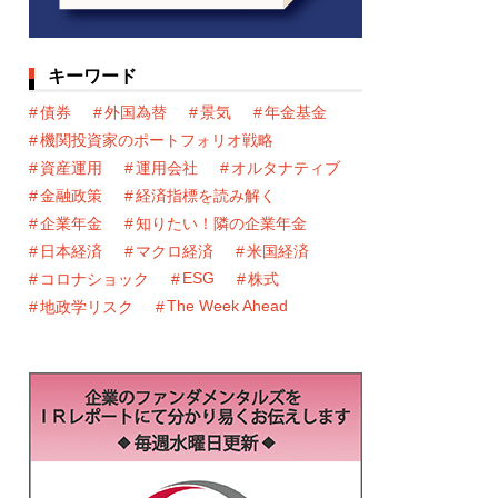
キーワード
債券
外国為替
景気
年金基金
機関投資家のポートフォリオ戦略
資産運用
運用会社
オルタナティブ
金融政策
経済指標を読み解く
企業年金
知りたい！隣の企業年金
日本経済
マクロ経済
米国経済
ESG
コロナショック
株式
The Week Ahead
地政学リスク