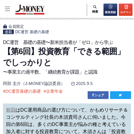
検索
新規登録
ログイン
会員限定
連載
DC運営 基礎の基礎
DC運営 基礎の基礎〜新米担当者が「ゼロ」から学ぶ
【第6回】投資教育「できる範囲」
でしっかりと
〜事業主の過半数、「継続教育が課題」と認識
阿部 圭介（J-MONEY論説委員）
2025.9.5
#
DC運営基礎の基礎
#
企業年金
シェア
前回
はDC運用商品の選び方について、かもめリサーチ＆
コンサルティング社長の木須貴司さんに伺いました。今
回の第6回は、多くのDC事業主が悩みの種と考えている
加入者に対する投資教育について。木須さんは「投資教