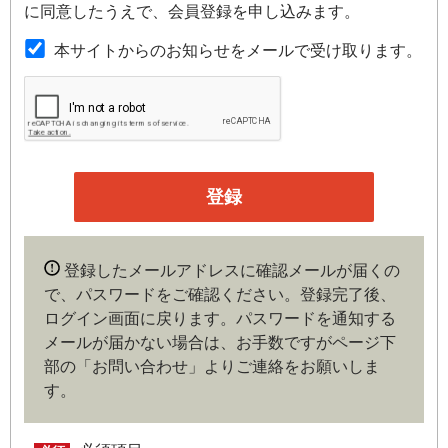
第２条（本規約の範囲）
に同意したうえで、会員登録を申し込みます。
本規約は本サイトが提供するサービスについて規定したも
本サイトからのお知らせをメールで受け取ります。
のです。
第３条（会員）
本サイトの会員は、機関投資家や金融機関の役職員、事業
会社の経営者・財務担当者、その他金融ビジネスに携わる
企業や官公庁、研究機関などの役職員、もしくは専門家の
いずれかに該当していることを条件とし、登録の申し込み
を行うには、当社が入会を承諾した時点で、本会員規約の
内容に同意したものとみなします。なお、申込に際し虚偽
登録したメールアドレスに確認メールが届くの
の内容がある場合や本規約に違反するおそれがある場合に
で、パスワードをご確認ください。登録完了後、
は、当社は会員登録を拒否もしくは抹消することができま
ログイン画面に戻ります。
パスワードを通知する
す。
メールが届かない場合は、お手数ですがページ下
部の「お問い合わせ」よりご連絡をお願いしま
第４条（ユーザー名とパスワードの管理）
す。
ユーザー名およびパスワードの利用、管理は会員の自己責
任において行うものとします。会員は、ユーザー名および