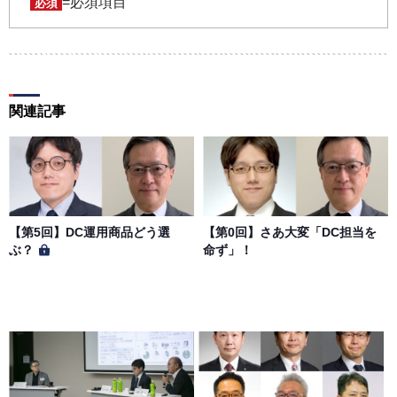
パスワードの第三者への漏洩、利用許諾、貸与、譲渡、名
=必須項目
必須
義変更、売買、その他の担保に供するなどの行為をしては
ならないものとします。ユーザー名およびパスワードの使
用によって生じた損害の責任は、会員が負うものとし、当
社は一切の責任を負わないものとします。
関連記事
第５条（著作権）
本サイトに掲載された情報、写真、その他の著作物は、当
社もしくは著作物の著作者または著作権者に帰属するもの
とします。会員は、当社著作物について複製、転用、公衆
送信、譲渡、翻案および翻訳などの著作権、商標権などを
侵害する行為を行ってはならないものとします。
【第5回】DC運用商品どう選
【第0回】さあ大変「DC担当を
ぶ？
命ず」！
第６条（サービス内容の停止・変更）
当社は、一定の予告期間をもって本サイトのサービス停止
を行う場合があります。 会員への事前通知、承諾なしに本
サイトのサービス内容を変更する場合があります。
第７条（個人情報の取扱い）