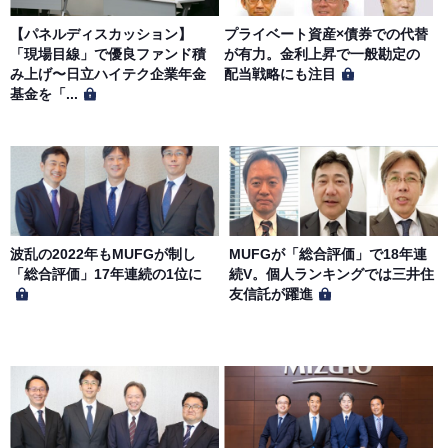
当社は、会員の個人情報を別途オンライン上に掲示する
【パネルディスカッション】
プライベート資産×債券での代替
「プライバシーポリシー」に基づき、適切に取り扱うもの
「現場目線」で優良ファンド積
が有力。金利上昇で一般勘定の
とします。
み上げ〜日立ハイテク企業年金
配当戦略にも注目
基金を「...
波乱の2022年もMUFGが制し
MUFGが「総合評価」で18年連
「総合評価」17年連続の1位に
続V。個人ランキングでは三井住
友信託が躍進