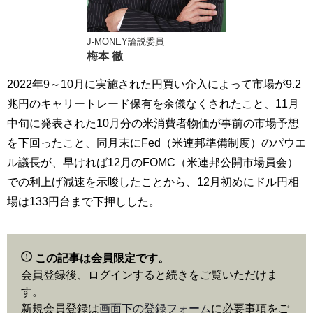
J-MONEY論説委員
梅本 徹
2022年9～10月に実施された円買い介入によって市場が9.2
兆円のキャリートレード保有を余儀なくされたこと、11月
中旬に発表された10月分の米消費者物価が事前の市場予想
を下回ったこと、同月末にFed（米連邦準備制度）のパウエ
ル議長が、早ければ12月のFOMC（米連邦公開市場員会）
での利上げ減速を示唆したことから、12月初めにドル円相
場は133円台まで下押しした。
この記事は会員限定です。
会員登録後、ログインすると続きをご覧いただけま
す。
新規会員登録は
画面下の登録フォーム
に必要事項をご