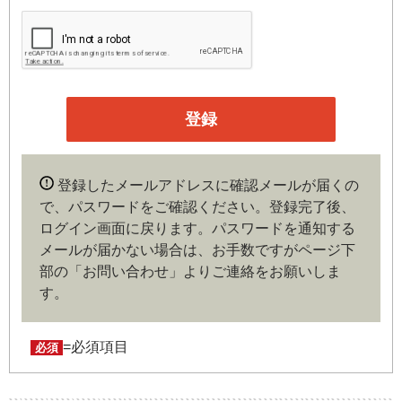
第３条（会員）
本サイトの会員は、機関投資家や金融機関の役職員、事業
会社の経営者・財務担当者、その他金融ビジネスに携わる
企業や官公庁、研究機関などの役職員、もしくは専門家の
いずれかに該当していることを条件とし、登録の申し込み
を行うには、当社が入会を承諾した時点で、本会員規約の
内容に同意したものとみなします。なお、申込に際し虚偽
登録したメールアドレスに確認メールが届くの
の内容がある場合や本規約に違反するおそれがある場合に
で、パスワードをご確認ください。登録完了後、
は、当社は会員登録を拒否もしくは抹消することができま
ログイン画面に戻ります。
パスワードを通知する
す。
メールが届かない場合は、お手数ですがページ下
部の「お問い合わせ」よりご連絡をお願いしま
第４条（ユーザー名とパスワードの管理）
す。
ユーザー名およびパスワードの利用、管理は会員の自己責
任において行うものとします。会員は、ユーザー名および
パスワードの第三者への漏洩、利用許諾、貸与、譲渡、名
=必須項目
必須
義変更、売買、その他の担保に供するなどの行為をしては
ならないものとします。ユーザー名およびパスワードの使