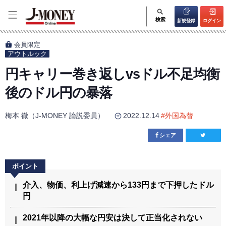
検索
新規登録
ログイン
会員限定
アウトルック
円キャリー巻き返しvsドル不足均衡
後のドル円の暴落
梅本 徹（J-MONEY 論説委員）
2022.12.14
#
外国為替
シェア
介入、物価、利上げ減速から133円まで下押したドル
円
2021年以降の大幅な円安は決して正当化されない