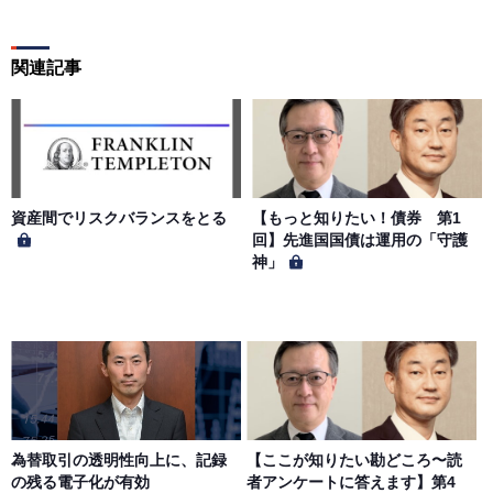
用によって生じた損害の責任は、会員が負うものとし、当
社は一切の責任を負わないものとします。
関連記事
第５条（著作権）
本サイトに掲載された情報、写真、その他の著作物は、当
社もしくは著作物の著作者または著作権者に帰属するもの
とします。会員は、当社著作物について複製、転用、公衆
送信、譲渡、翻案および翻訳などの著作権、商標権などを
侵害する行為を行ってはならないものとします。
資産間でリスクバランスをとる
【もっと知りたい！債券 第1
回】先進国国債は運用の「守護
神」
第６条（サービス内容の停止・変更）
当社は、一定の予告期間をもって本サイトのサービス停止
を行う場合があります。 会員への事前通知、承諾なしに本
サイトのサービス内容を変更する場合があります。
第７条（個人情報の取扱い）
当社は、会員の個人情報を別途オンライン上に掲示する
為替取引の透明性向上に、記録
【ここが知りたい勘どころ〜読
「プライバシーポリシー」に基づき、適切に取り扱うもの
の残る電子化が有効
者アンケートに答えます】第4