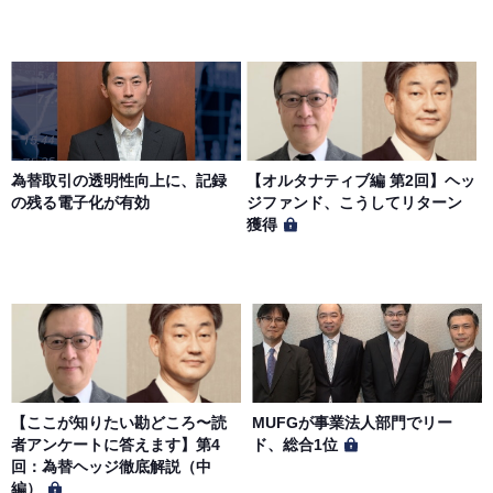
当社は、一定の予告期間をもって本サイトのサービス停止
を行う場合があります。 会員への事前通知、承諾なしに本
サイトのサービス内容を変更する場合があります。
第７条（個人情報の取扱い）
当社は、会員の個人情報を別途オンライン上に掲示する
為替取引の透明性向上に、記録
【オルタナティブ編 第2回】ヘッ
「プライバシーポリシー」に基づき、適切に取り扱うもの
の残る電子化が有効
ジファンド、こうしてリターン
とします。
獲得
【ここが知りたい勘どころ〜読
MUFGが事業法人部門でリー
者アンケートに答えます】第4
ド、総合1位
回：為替ヘッジ徹底解説（中
編）