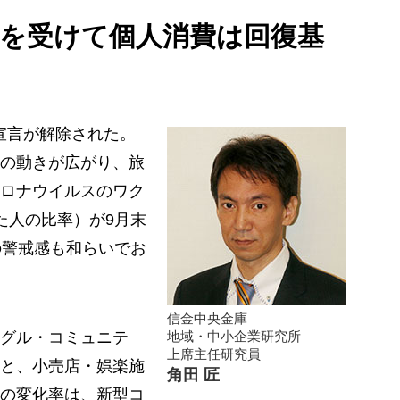
を受けて個人消費は回復基
態宣言が解除された。
の動きが広がり、旅
ロナウイルスのワク
た人の比率）が9月末
の警戒感も和らいでお
信金中央金庫
グル・コミュニテ
地域・中小企業研究所
上席主任研究員
と、小売店・娯楽施
角田 匠
の変化率は、新型コ