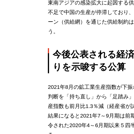
東南アジアの感染拡大に起因する供
不足で中国の生産が停滞しており、
ーン（供給網）を通じた供給制約は
う。
今後公表される経
りを示唆する公算
2021年8月の鉱工業生産指数が
判断を「持ち直し」から「足踏み」
産指数も前月比1.3％減（経産省
結果になると2021年7～9月期は
令された2020年4～6月期以来５