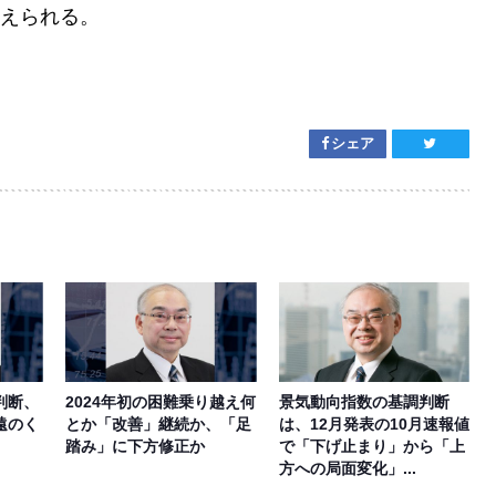
えられる。
シェア
判断、
2024年初の困難乗り越え何
景気動向指数の基調判断
遠のく
とか「改善」継続か、「足
は、12月発表の10月速報値
踏み」に下方修正か
で「下げ止まり」から「上
方への局面変化」...