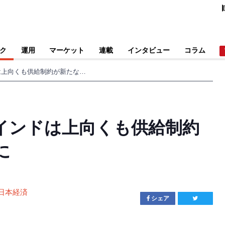
ク
運用
マーケット
連載
インタビュー
コラム
感染一服で家計のマインドは上向くも供給制約が新たなリスク要因に
インドは上向くも供給制約
に
日本経済
シェア