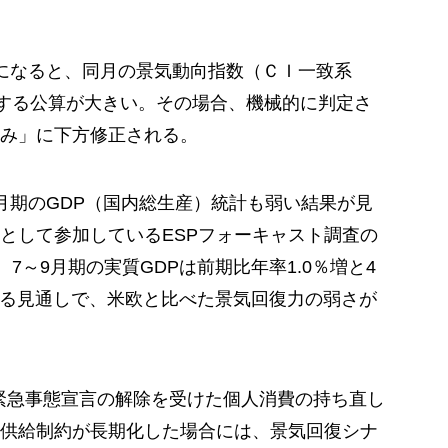
になると、同月の景気動向指数（ＣＩ一致系
下する公算が大きい。その場合、機械的に判定さ
み」に下方修正される。
～9月期のGDP（国内総生産）統計も弱い結果が見
として参加しているESPフォーキャスト調査の
7～9月期の実質GDPは前期比年率1.0％増と4
速する見通しで、米欧と比べた景気回復力の弱さが
は緊急事態宣言の解除を受けた個人消費の持ち直し
供給制約が長期化した場合には、景気回復シナ