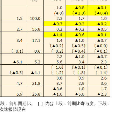
下段：前年同期比。［ ］内は上段：前期比寄与度、下段：
1次速報値現在