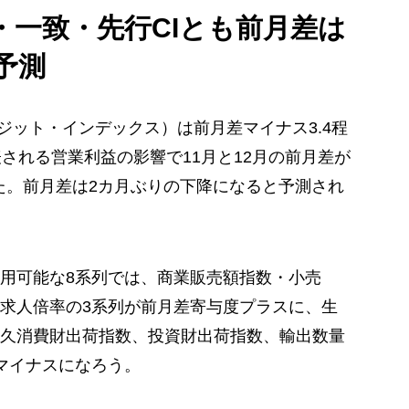
・一致・先行
CI
とも前月差
は
予測
ポジット・インデックス）は前月差マイナス3.4程
される営業利益の影響で11月と12月の前月差が
した。前月差は2カ月ぶりの下降になると予測され
用可能な8系列では、商業販売額指数・小売
求人倍率の3系列が前月差寄与度プラスに、生
久消費財出荷指数、投資財出荷指数、輸出数量
マイナスになろう。