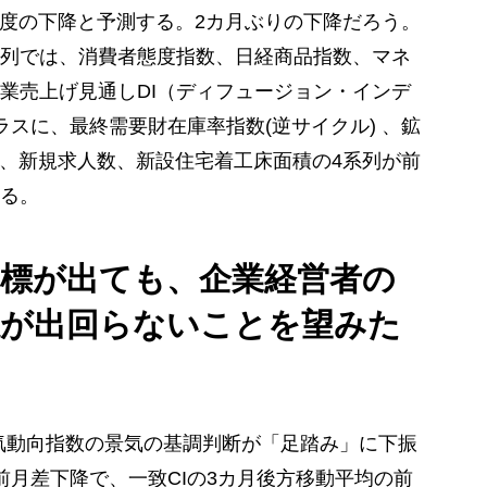
7程度の下降と予測する。2カ月ぶりの下降だろう。
列では、消費者態度指数、日経商品指数、マネ
業売上げ見通しDI（ディフュージョン・インデ
スに、最終需要財在庫率指数(逆サイクル) 、鉱
 、新規求人数、新設住宅着工床面積の4系列が前
る。
指標が出ても、企業経営者の
感が出回らないことを望みた
景気動向指数の景気の基調判断が「足踏み」に下振
前月差下降で、一致CIの3カ月後方移動平均の前