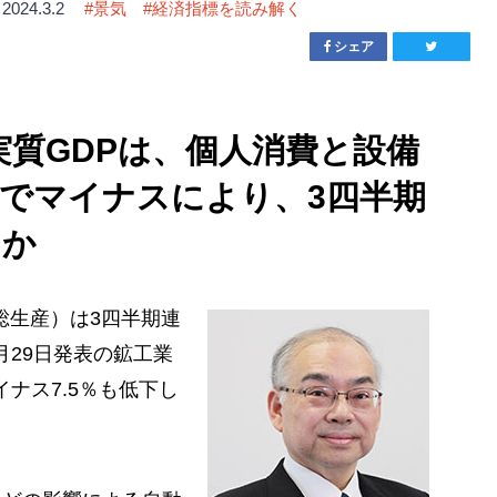
2024.3.2
#
景気
#
経済指標を読み解く
シェア
の実質GDPは、個人消費と設備
でマイナスにより、3四半期
スか
内総生産）は3四半期連
月29日発表の鉱工業
ナス7.5％も低下し