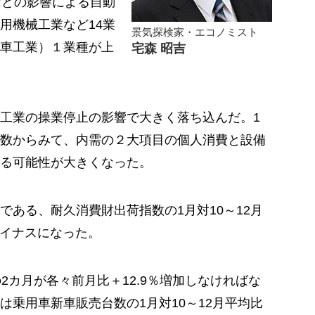
などの影響による自動
用機械工業など14業
景気探検家・エコノミスト
車工業）１業種が上
宅森 昭吉
工業の操業停止の影響で大きく落ち込んだ。1
数からみて、内需の２大項目の個人消費と設備
る可能性が大きくなった。
である、耐久消費財出荷指数の1月対10～12月
マイナスになった。
2カ月が各々前月比＋12.9％増加しなければな
は乗用車新車販売台数の1月対10～12月平均比