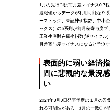
1月の先行CIは前月差マイナス0.
速報値からデータが利用可能な９系
ーストック、東証株価指数、中小企
ックス）の5系列が前月差寄与度プラ
工業生産財在庫率指数(逆サイクル)
月差寄与度マイナスになると予測す
表面的に弱い経済
間に悲観的な景況
い
2024年3月8日発表予定の１月の
れる可能性がある。1月の一致CIが