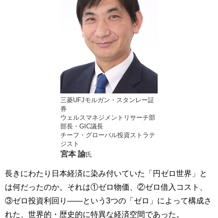
三菱UFJモルガン・スタンレー証
券
ウェルスマネジメントリサーチ部
部長・GIC議長
チーフ・グローバル投資ストラテ
ジスト
宮本 諭
氏
長きにわたり日本経済に染み付いていた「円ゼロ世界」と
は何だったのか。それは①ゼロ物価、②ゼロ借入コスト、
③ゼロ投資利回り――という3つの「ゼロ」によって構成さ
れた、世界的・歴史的に特異な経済空間であった。