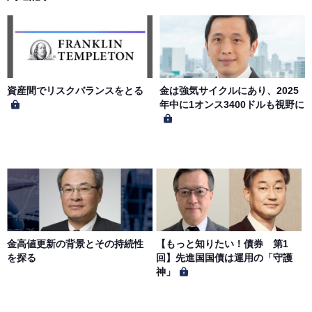
第５条（著作権）
本サイトに掲載された情報、写真、その他の著作物は、当
社もしくは著作物の著作者または著作権者に帰属するもの
とします。会員は、当社著作物について複製、転用、公衆
送信、譲渡、翻案および翻訳などの著作権、商標権などを
侵害する行為を行ってはならないものとします。
資産間でリスクバランスをとる
金は強気サイクルにあり、2025
年中に1オンス3400ドルも視野に
第６条（サービス内容の停止・変更）
当社は、一定の予告期間をもって本サイトのサービス停止
を行う場合があります。 会員への事前通知、承諾なしに本
サイトのサービス内容を変更する場合があります。
第７条（個人情報の取扱い）
当社は、会員の個人情報を別途オンライン上に掲示する
金高値更新の背景とその持続性
【もっと知りたい！債券 第1
「プライバシーポリシー」に基づき、適切に取り扱うもの
を探る
回】先進国国債は運用の「守護
とします。
神」