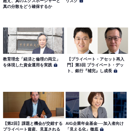
超え、真のエクスポージャーと
リスク
真の分散をどう確保するか
教育理念「経済と倫理の両立」
【プライベート・アセット再入
を体現した資金運用を実践
門】第3回 プライベート・デッ
ト、銀行『補完』し成長
【第2回】課題と機会が交錯する
AIG企業年金基金──加入者向け
プライベート資産、見直される
「見える化」徹底