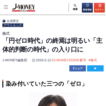
検索
新規登録
ログイン
会員限定
アウトルック
株式
「円ゼロ時代」の終焉は明るい「主
体的判断の時代」の入り口に
J-MONEY編集部
2026.6.12
#
J-MONEY2026年夏号
#
株式
シェア
染み付いていた三つの「ゼロ」