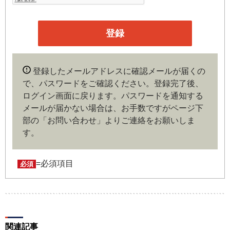
本サイトの会員は、機関投資家や金融機関の役職員、事業
会社の経営者・財務担当者、その他金融ビジネスに携わる
企業や官公庁、研究機関などの役職員、もしくは専門家の
いずれかに該当していることを条件とし、登録の申し込み
を行うには、当社が入会を承諾した時点で、本会員規約の
内容に同意したものとみなします。なお、申込に際し虚偽
登録したメールアドレスに確認メールが届くの
の内容がある場合や本規約に違反するおそれがある場合に
で、パスワードをご確認ください。登録完了後、
は、当社は会員登録を拒否もしくは抹消することができま
ログイン画面に戻ります。
パスワードを通知する
す。
メールが届かない場合は、お手数ですがページ下
部の「お問い合わせ」よりご連絡をお願いしま
第４条（ユーザー名とパスワードの管理）
す。
ユーザー名およびパスワードの利用、管理は会員の自己責
任において行うものとします。会員は、ユーザー名および
パスワードの第三者への漏洩、利用許諾、貸与、譲渡、名
=必須項目
必須
義変更、売買、その他の担保に供するなどの行為をしては
ならないものとします。ユーザー名およびパスワードの使
用によって生じた損害の責任は、会員が負うものとし、当
社は一切の責任を負わないものとします。
関連記事