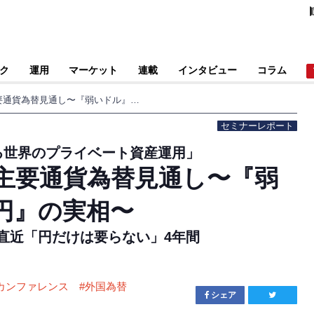
ク
運用
マーケット
連載
インタビュー
コラム
【特別講演】2026年主要通貨為替見通し〜『弱いドル』でも『弱い円』の実相〜
セミナーレポート
ある世界のプライベート資産運用」
年主要通貨為替見通し〜『弱
円』の実相〜
直近「円だけは要らない」4年間
Yカンファレンス
#
外国為替
シェア