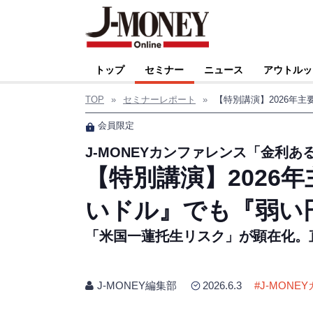
トップ
セミナー
ニュース
アウトルッ
TOP
»
セミナーレポート
»
会員限定
J-MONEYカンファレンス「金利
【特別講演】2026
いドル』でも『弱い
「米国一蓮托生リスク」が顕在化。
J-MONEY編集部
2026.6.3
#
J-MONE