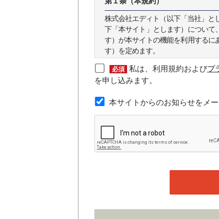
第１条（本規約）
株式会社エディト（以下「当社」とします
下「本サイト」とします）について
す）が本サイトの機能を利用するに
す）を定めます。
私は、利用規約および
プ
必須
第２条（本規約の範囲）
を申し込みます。
本規約は本サイトが提供するサービ
本サイトからのお知らせをメー
第３条（会員）
本サイトの会員は、機関投資家や金
の他金融ビジネスに携わる企業や官
れかに該当していることを条件とし
時点で、本会員規約の内容に同意し
ある場合や本規約に違反するおそれ
することができます。
第４条（ユーザー名とパスワード