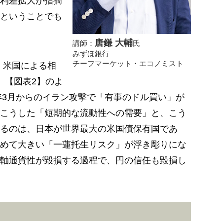
利差拡大が指摘
ということでも
唐鎌 大輔
講師：
氏
みずほ銀行
チーフマーケット・エコノミスト
ら、米国による相
、【図表2】のよ
6年3月からのイラン攻撃で「有事のドル買い」が
こうした「短期的な流動性への需要」と、こう
るのは、日本が世界最大の米国債保有国であ
めて大きい「一蓮托生リスク」が浮き彫りにな
軸通貨性が毀損する過程で、円の信任も毀損し