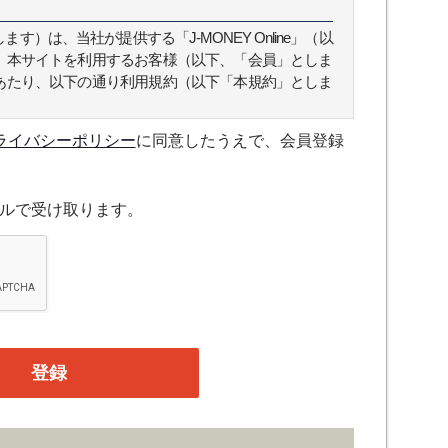
）は、当社が提供する「J-MONEY Online」（以
、本サイトを利用するお客様（以下、「会員」としま
あたり、以下の通り利用規約（以下「本規約」としま
ライバシーポリシー
に同意したうえで、会員登録
スについて規定したものです。
ルで受け取ります。
融機関の役職員、事業会社の経営者・財務担当者、そ
公庁、研究機関などの役職員、もしくは専門家のいず
、登録の申し込みを行うには、当社が入会を承諾した
たものとみなします。なお、申込に際し虚偽の内容が
がある場合には、当社は会員登録を拒否もしくは抹消
の管理）