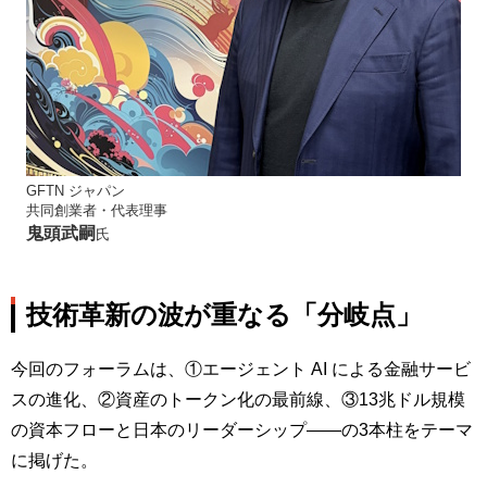
GFTN ジャパン
共同創業者・代表理事
鬼頭武嗣
氏
技術革新の波が重なる「分岐点」
今回のフォーラムは、①エージェント AI による金融サービ
スの進化、②資産のトークン化の最前線、③13兆ドル規模
の資本フローと日本のリーダーシップ――の3本柱をテーマ
に掲げた。