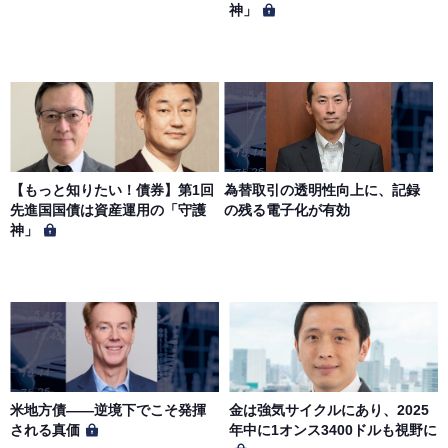
神」
第６条（サービス内容の停止・変更）
当社は、一定の予告期間をもって本サイトのサービス停止
を行う場合があります。 会員への事前通知、承諾なしに本
サイトのサービス内容を変更する場合があります。
第７条（個人情報の取扱い）
当社は、会員の個人情報を別途オンライン上に掲示する
【もっと知りたい！債券】第1回
為替取引の透明性向上に、記録
「プライバシーポリシー」に基づき、適切に取り扱うもの
先進国国債は資産運用の「守護
の残る電子化が有効
とします。
神」
米地方債——逆境下でこそ発揮
金は強気サイクルにあり、2025
される真価
年中に1オンス3400ドルも視野に