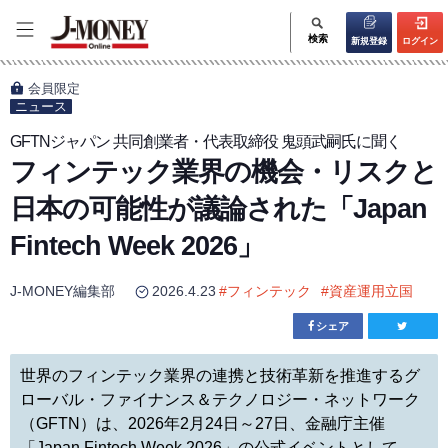
検索
新規登録
ログイン
会員限定
ニュース
GFTNジャパン 共同創業者・代表取締役 鬼頭武嗣氏に聞く
フィンテック業界の機会・リスクと
日本の可能性が議論された「Japan
Fintech Week 2026」
J-MONEY編集部
2026.4.23
#
フィンテック
#
資産運用立国
シェア
世界のフィンテック業界の連携と技術革新を推進するグ
ローバル・ファイナンス＆テクノロジー・ネットワーク
（GFTN）は、2026年2月24日～27日、金融庁主催
「Japan Fintech Week 2026」の公式イベントとして