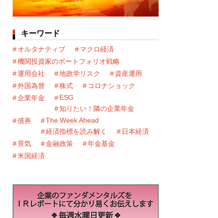
キーワード
オルタナティブ
マクロ経済
機関投資家のポートフォリオ戦略
運用会社
地政学リスク
資産運用
外国為替
株式
コロナショック
ESG
企業年金
知りたい！隣の企業年金
The Week Ahead
債券
経済指標を読み解く
日本経済
景気
金融政策
年金基金
米国経済