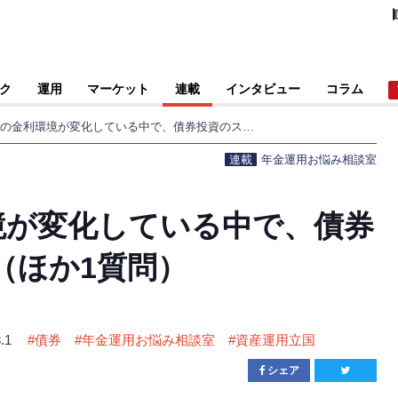
ク
運用
マーケット
連載
インタビュー
コラム
Q．国内外の金利環境が変化している中で、債券投資のスタンスは？（ほか1質問）
連載
年金運用お悩み相談室
境が変化している中で、債券
（ほか1質問）
.1
#
債券
#
年金運用お悩み相談室
#
資産運用立国
シェア