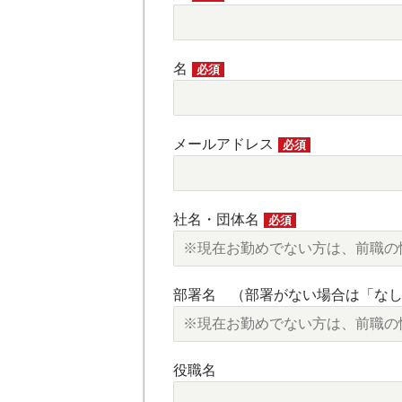
名
必須
メールアドレス
必須
社名・団体名
必須
部署名 （部署がない場合は「な
役職名