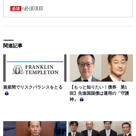
任において行うものとします。会員は、ユーザー名および
パスワードの第三者への漏洩、利用許諾、貸与、譲渡、名
=必須項目
必須
義変更、売買、その他の担保に供するなどの行為をしては
ならないものとします。ユーザー名およびパスワードの使
用によって生じた損害の責任は、会員が負うものとし、当
社は一切の責任を負わないものとします。
関連記事
第５条（著作権）
本サイトに掲載された情報、写真、その他の著作物は、当
社もしくは著作物の著作者または著作権者に帰属するもの
とします。会員は、当社著作物について複製、転用、公衆
送信、譲渡、翻案および翻訳などの著作権、商標権などを
侵害する行為を行ってはならないものとします。
資産間でリスクバランスをとる
【もっと知りたい！債券 第1
回】先進国国債は運用の「守護
神」
第６条（サービス内容の停止・変更）
当社は、一定の予告期間をもって本サイトのサービス停止
を行う場合があります。 会員への事前通知、承諾なしに本
サイトのサービス内容を変更する場合があります。