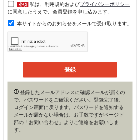
私は、利用規約および
プライバシーポリシー
必須
第２条（本規約の範囲）
に同意したうえで、会員登録を申し込みます。
本規約は本サイトが提供するサービスについて規定したも
本サイトからのお知らせをメールで受け取ります。
のです。
第３条（会員）
本サイトの会員は、機関投資家や金融機関の役職員、事業
会社の経営者・財務担当者、その他金融ビジネスに携わる
企業や官公庁、研究機関などの役職員、もしくは専門家の
いずれかに該当していることを条件とし、登録の申し込み
を行うには、当社が入会を承諾した時点で、本会員規約の
内容に同意したものとみなします。なお、申込に際し虚偽
登録したメールアドレスに確認メールが届くの
の内容がある場合や本規約に違反するおそれがある場合に
で、パスワードをご確認ください。登録完了後、
は、当社は会員登録を拒否もしくは抹消することができま
ログイン画面に戻ります。
パスワードを通知する
す。
メールが届かない場合は、お手数ですがページ下
部の「お問い合わせ」よりご連絡をお願いしま
第４条（ユーザー名とパスワードの管理）
す。
ユーザー名およびパスワードの利用、管理は会員の自己責