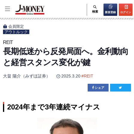
検索
新規登録
ログイン
会員限定
アウトルック
REIT
長期低迷から反発局面へ。金利動向
と経営スタンス変化が鍵
大畠 陽介（みずほ証券）
2025.3.20
#
REIT
シェア
2024年まで3年連続マイナス