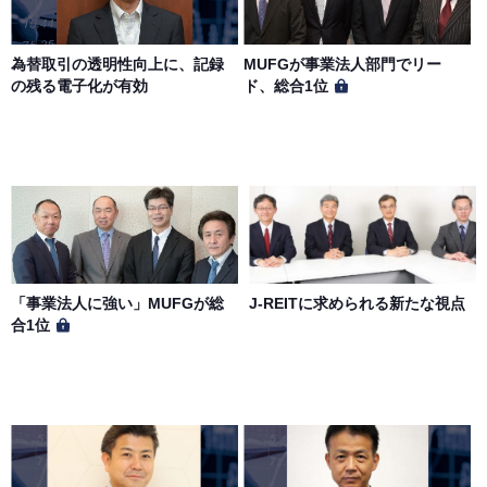
第７条（個人情報の取扱い）
当社は、会員の個人情報を別途オンライン上に掲示する
為替取引の透明性向上に、記録
MUFGが事業法人部門でリー
「プライバシーポリシー」に基づき、適切に取り扱うもの
の残る電子化が有効
ド、総合1位
とします。
「事業法人に強い」MUFGが総
J-REITに求められる新たな視点
合1位