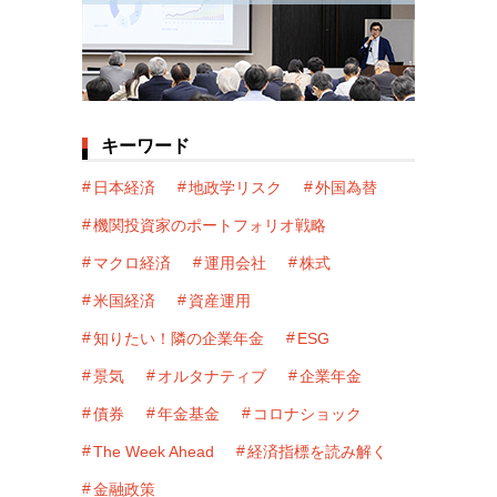
キーワード
日本経済
地政学リスク
外国為替
機関投資家のポートフォリオ戦略
マクロ経済
運用会社
株式
米国経済
資産運用
知りたい！隣の企業年金
ESG
景気
オルタナティブ
企業年金
債券
年金基金
コロナショック
The Week Ahead
経済指標を読み解く
金融政策