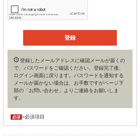
第３条（会員）
本サイトの会員は、機関投資家や金融機関の役職員、事業
会社の経営者・財務担当者、その他金融ビジネスに携わる
企業や官公庁、研究機関などの役職員、もしくは専門家の
いずれかに該当していることを条件とし、登録の申し込み
を行うには、当社が入会を承諾した時点で、本会員規約の
内容に同意したものとみなします。なお、申込に際し虚偽
登録したメールアドレスに確認メールが届くの
の内容がある場合や本規約に違反するおそれがある場合に
で、パスワードをご確認ください。登録完了後、
は、当社は会員登録を拒否もしくは抹消することができま
ログイン画面に戻ります。
パスワードを通知する
す。
メールが届かない場合は、お手数ですがページ下
部の「お問い合わせ」よりご連絡をお願いしま
第４条（ユーザー名とパスワードの管理）
す。
ユーザー名およびパスワードの利用、管理は会員の自己責
任において行うものとします。会員は、ユーザー名および
パスワードの第三者への漏洩、利用許諾、貸与、譲渡、名
=必須項目
必須
義変更、売買、その他の担保に供するなどの行為をしては
ならないものとします。ユーザー名およびパスワードの使
用によって生じた損害の責任は、会員が負うものとし、当