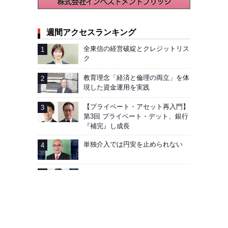
週間アクセスランキング
全東信の経営破綻とクレジットリス
ク
教育理念「経済と倫理の両立」を体
現した資金運用を実践
【プライベート・アセット再入門】
第3回 プライベート・デット、銀行
『補完』し成長
単独介入では円安を止められない
AIG企業年金基金──加入者向け「見
える化」徹底
広告掲載
会社概要