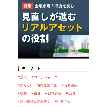
キーワード
景気
コロナショック
知りたい！隣の企業年金
資産運用
株式
債券
日本経済
ESG
経済指標を読み解く
企業年金