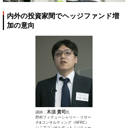
内外の投資家間でヘッジファンド増
加の意向
木須 貴司
講師：
氏
野村フィデューシャリー・リサー
チ&コンサルティング（NFRC）
シニアコンサルタント／ソリュー