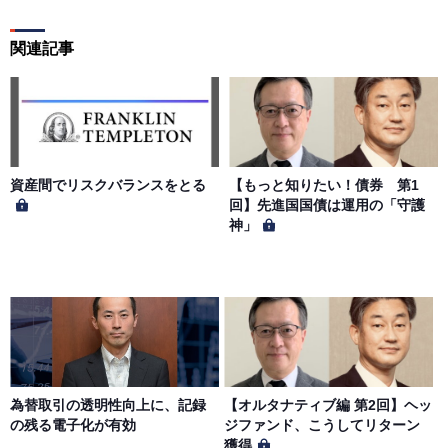
社は一切の責任を負わないものとします。
関連記事
第５条（著作権）
本サイトに掲載された情報、写真、その他の著作物は、当
社もしくは著作物の著作者または著作権者に帰属するもの
とします。会員は、当社著作物について複製、転用、公衆
送信、譲渡、翻案および翻訳などの著作権、商標権などを
侵害する行為を行ってはならないものとします。
資産間でリスクバランスをとる
【もっと知りたい！債券 第1
回】先進国国債は運用の「守護
神」
第６条（サービス内容の停止・変更）
当社は、一定の予告期間をもって本サイトのサービス停止
を行う場合があります。 会員への事前通知、承諾なしに本
サイトのサービス内容を変更する場合があります。
第７条（個人情報の取扱い）
当社は、会員の個人情報を別途オンライン上に掲示する
為替取引の透明性向上に、記録
【オルタナティブ編 第2回】ヘッ
「プライバシーポリシー」に基づき、適切に取り扱うもの
の残る電子化が有効
ジファンド、こうしてリターン
とします。
獲得