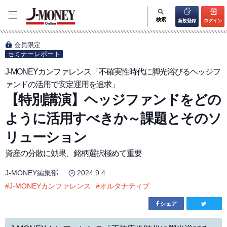
検索
新規登録
ログイン
会員限定
セミナーレポート
J-MONEYカンファレンス「不確実性時代に脚光浴びるヘッジフ
ァンドの活用で安定運用を追求」
【特別講演】ヘッジファンドをどの
ように活用すべきか～課題とそのソ
リューション
資産の分散に効果、銘柄選択極めて重要
J-MONEY編集部
2024.9.4
#
J-MONEYカンファレンス
#
オルタナティブ
シェア