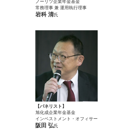
ノーリツ企業年金基金
常務理事 兼 運用執行理事
岩科 清
氏
【パネリスト】
旭化成企業年金基金
インベストメント・オフィサー
阪田 弘
氏