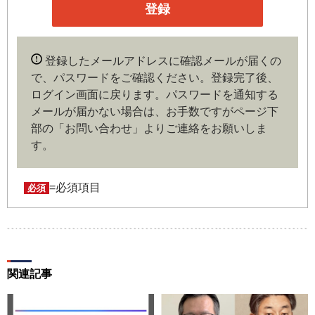
企業や官公庁、研究機関などの役職員、もしくは専門家の
いずれかに該当していることを条件とし、登録の申し込み
を行うには、当社が入会を承諾した時点で、本会員規約の
内容に同意したものとみなします。なお、申込に際し虚偽
登録したメールアドレスに確認メールが届くの
の内容がある場合や本規約に違反するおそれがある場合に
で、パスワードをご確認ください。登録完了後、
は、当社は会員登録を拒否もしくは抹消することができま
ログイン画面に戻ります。
パスワードを通知する
す。
メールが届かない場合は、お手数ですがページ下
部の「お問い合わせ」よりご連絡をお願いしま
第４条（ユーザー名とパスワードの管理）
す。
ユーザー名およびパスワードの利用、管理は会員の自己責
任において行うものとします。会員は、ユーザー名および
パスワードの第三者への漏洩、利用許諾、貸与、譲渡、名
=必須項目
必須
義変更、売買、その他の担保に供するなどの行為をしては
ならないものとします。ユーザー名およびパスワードの使
用によって生じた損害の責任は、会員が負うものとし、当
社は一切の責任を負わないものとします。
関連記事
第５条（著作権）
本サイトに掲載された情報、写真、その他の著作物は、当