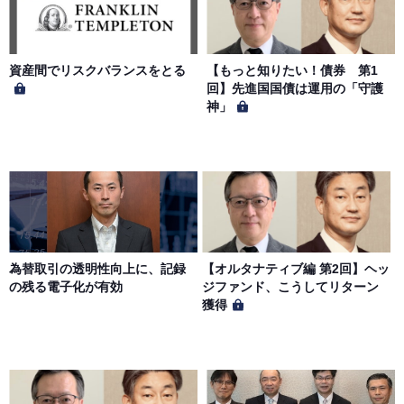
社もしくは著作物の著作者または著作権者に帰属するもの
とします。会員は、当社著作物について複製、転用、公衆
送信、譲渡、翻案および翻訳などの著作権、商標権などを
侵害する行為を行ってはならないものとします。
資産間でリスクバランスをとる
【もっと知りたい！債券 第1
回】先進国国債は運用の「守護
神」
第６条（サービス内容の停止・変更）
当社は、一定の予告期間をもって本サイトのサービス停止
を行う場合があります。 会員への事前通知、承諾なしに本
サイトのサービス内容を変更する場合があります。
第７条（個人情報の取扱い）
当社は、会員の個人情報を別途オンライン上に掲示する
為替取引の透明性向上に、記録
【オルタナティブ編 第2回】ヘッ
「プライバシーポリシー」に基づき、適切に取り扱うもの
の残る電子化が有効
ジファンド、こうしてリターン
とします。
獲得