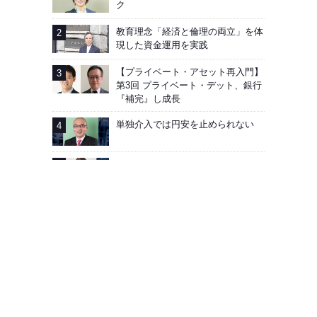
ク
教育理念「経済と倫理の両立」を体
現した資金運用を実践
【プライベート・アセット再入門】
第3回 プライベート・デット、銀行
『補完』し成長
単独介入では円安を止められない
AIG企業年金基金──加入者向け「見
える化」徹底
広告掲載
会社概要
お問い合わせ
プライバシーポリシー
Facebook
J-MONEY誌について
Copyright © Edit Inc. All Rights Reserved.