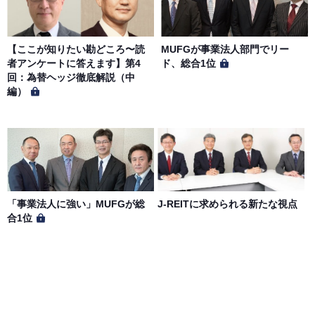
【ここが知りたい勘どころ〜読
MUFGが事業法人部門でリー
者アンケートに答えます】第4
ド、総合1位
回：為替ヘッジ徹底解説（中
編）
「事業法人に強い」MUFGが総
J-REITに求められる新たな視点
合1位