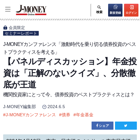
検索
新規登録
ログイン
会員限定
セミナーレポート
J-MONEYカンファレンス「激動時代を乗り切る債券投資のベス
トプラクティスを考える」
【パネルディスカッション】年金投
資は「正解のないクイズ」、分散徹
底が王道
機関投資家にとって今、債券投資のベストプラクティスとは？
J-MONEY編集部
2024.6.5
#
J-MONEYカンファレンス
#
債券
#
年金基金
シェア