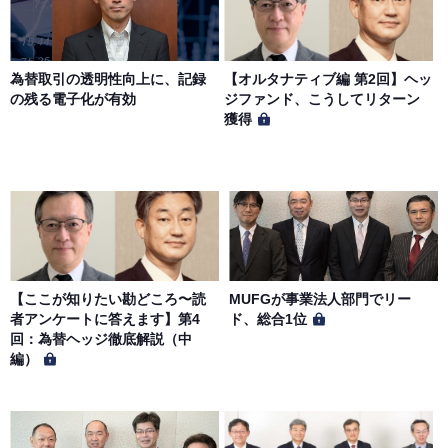
第７条（個人情報の取扱い）
当社は、会員の個人情報を別途オンライン上に掲示する
為替取引の透明性向上に、記録
【オルタナティブ編 第2回】ヘッ
「プライバシーポリシー」に基づき、適切に取り扱うもの
の残る電子化が有効
ジファンド、こうしてリターン
とします。
獲得
【ここが知りたい勘どころ〜読
MUFGが事業法人部門でリー
者アンケートに答えます】第4
ド、総合1位
回：為替ヘッジ徹底解説（中
編）