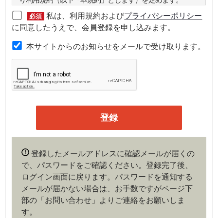
私は、利用規約および
プライバシーポリシー
必須
第２条（本規約の範囲）
に同意したうえで、会員登録を申し込みます。
本規約は本サイトが提供するサービスについて規定したも
本サイトからのお知らせをメールで受け取ります。
のです。
第３条（会員）
本サイトの会員は、機関投資家や金融機関の役職員、事業
会社の経営者・財務担当者、その他金融ビジネスに携わる
企業や官公庁、研究機関などの役職員、もしくは専門家の
いずれかに該当していることを条件とし、登録の申し込み
を行うには、当社が入会を承諾した時点で、本会員規約の
内容に同意したものとみなします。なお、申込に際し虚偽
登録したメールアドレスに確認メールが届くの
の内容がある場合や本規約に違反するおそれがある場合に
で、パスワードをご確認ください。登録完了後、
は、当社は会員登録を拒否もしくは抹消することができま
ログイン画面に戻ります。
パスワードを通知する
す。
メールが届かない場合は、お手数ですがページ下
部の「お問い合わせ」よりご連絡をお願いしま
第４条（ユーザー名とパスワードの管理）
す。