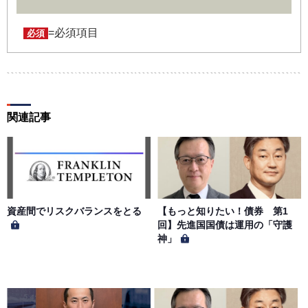
ユーザー名およびパスワードの利用、管理は会員の自己責
任において行うものとします。会員は、ユーザー名および
パスワードの第三者への漏洩、利用許諾、貸与、譲渡、名
=必須項目
必須
義変更、売買、その他の担保に供するなどの行為をしては
ならないものとします。ユーザー名およびパスワードの使
用によって生じた損害の責任は、会員が負うものとし、当
社は一切の責任を負わないものとします。
関連記事
第５条（著作権）
本サイトに掲載された情報、写真、その他の著作物は、当
社もしくは著作物の著作者または著作権者に帰属するもの
とします。会員は、当社著作物について複製、転用、公衆
送信、譲渡、翻案および翻訳などの著作権、商標権などを
侵害する行為を行ってはならないものとします。
資産間でリスクバランスをとる
【もっと知りたい！債券 第1
回】先進国国債は運用の「守護
神」
第６条（サービス内容の停止・変更）
当社は、一定の予告期間をもって本サイトのサービス停止
を行う場合があります。 会員への事前通知、承諾なしに本
サイトのサービス内容を変更する場合があります。