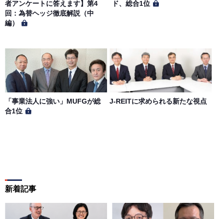
者アンケートに答えます】第4
ド、総合1位
回：為替ヘッジ徹底解説（中
編）
「事業法人に強い」MUFGが総
J-REITに求められる新たな視点
合1位
新着記事