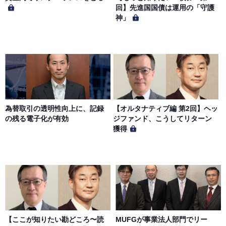
回】先進国国債は運用の「守護
神」
第６条（サービス内容の停止・変更）
当社は、一定の予告期間をもって本サイトのサービス停止
を行う場合があります。 会員への事前通知、承諾なしに本
サイトのサービス内容を変更する場合があります。
第７条（個人情報の取扱い）
当社は、会員の個人情報を別途オンライン上に掲示する
為替取引の透明性向上に、記録
【オルタナティブ編 第2回】ヘッ
「プライバシーポリシー」に基づき、適切に取り扱うもの
の残る電子化が有効
ジファンド、こうしてリターン
とします。
獲得
【ここが知りたい勘どころ〜読
MUFGが事業法人部門でリー