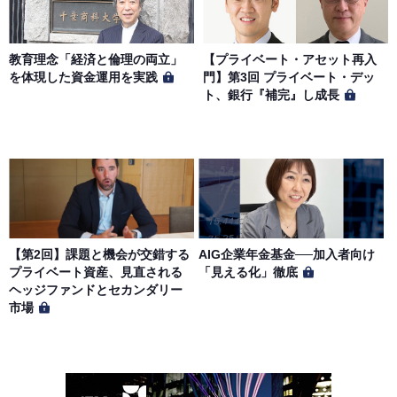
教育理念「経済と倫理の両立」
【プライベート・アセット再入
を体現した資金運用を実践
門】第3回 プライベート・デッ
ト、銀行『補完』し成長
【第2回】課題と機会が交錯する
AIG企業年金基金──加入者向け
プライベート資産、見直される
「見える化」徹底
ヘッジファンドとセカンダリー
市場