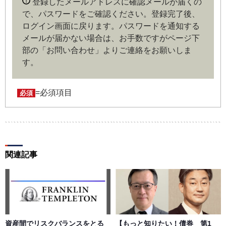
登録したメールアドレスに確認メールが届くの
の内容がある場合や本規約に違反するおそれがある場合に
で、パスワードをご確認ください。登録完了後、
は、当社は会員登録を拒否もしくは抹消することができま
ログイン画面に戻ります。
パスワードを通知する
す。
メールが届かない場合は、お手数ですがページ下
部の「お問い合わせ」よりご連絡をお願いしま
第４条（ユーザー名とパスワードの管理）
す。
ユーザー名およびパスワードの利用、管理は会員の自己責
任において行うものとします。会員は、ユーザー名および
パスワードの第三者への漏洩、利用許諾、貸与、譲渡、名
=必須項目
必須
義変更、売買、その他の担保に供するなどの行為をしては
ならないものとします。ユーザー名およびパスワードの使
用によって生じた損害の責任は、会員が負うものとし、当
社は一切の責任を負わないものとします。
関連記事
第５条（著作権）
本サイトに掲載された情報、写真、その他の著作物は、当
社もしくは著作物の著作者または著作権者に帰属するもの
とします。会員は、当社著作物について複製、転用、公衆
送信、譲渡、翻案および翻訳などの著作権、商標権などを
侵害する行為を行ってはならないものとします。
資産間でリスクバランスをとる
【もっと知りたい！債券 第1