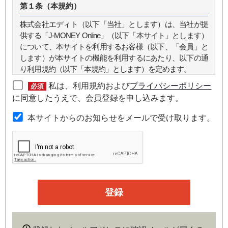
第１条（本規約）
株式会社エディト（以下「当社」とします）は、当社が提
供する「J-MONEY Online」（以下「本サイト」とします）
について、本サイトを利用するお客様（以下、「会員」と
します）が本サイトの機能を利用するにあたり、以下の通
り利用規約（以下「本規約」とします）を定めます。
私は、利用規約および
プライバシーポリシー
必須
第２条（本規約の範囲）
に同意したうえで、会員登録を申し込みます。
本規約は本サイトが提供するサービスについて規定したも
本サイトからのお知らせをメールで受け取ります。
のです。
第３条（会員）
本サイトの会員は、機関投資家や金融機関の役職員、事業
会社の経営者・財務担当者、その他金融ビジネスに携わる
企業や官公庁、研究機関などの役職員、もしくは専門家の
いずれかに該当していることを条件とし、登録の申し込み
を行うには、当社が入会を承諾した時点で、本会員規約の
内容に同意したものとみなします。なお、申込に際し虚偽