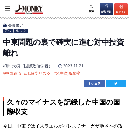
検索
新規登録
ログイン
会員限定
アウトルック
中東問題の裏で確実に進む対中投資
離れ
和田 大樹（国際政治学者）
2023.11.21
#
中国経済
#
地政学リスク
#
米中貿易摩擦
シェア
久々のマイナスを記録した中国の国
際収支
今日、中東ではイスラエルがパレスチナ・ガザ地区への攻