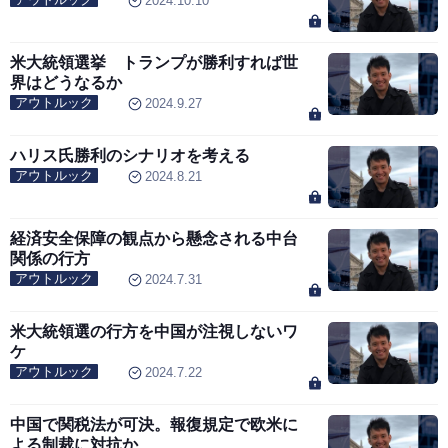
2024.10.10
米大統領選挙 トランプが勝利すれば世
界はどうなるか
アウトルック
2024.9.27
ハリス氏勝利のシナリオを考える
アウトルック
2024.8.21
経済安全保障の観点から懸念される中台
関係の行方
アウトルック
2024.7.31
米大統領選の行方を中国が注視しないワ
ケ
アウトルック
2024.7.22
中国で関税法が可決。報復規定で欧米に
よる制裁に対抗か