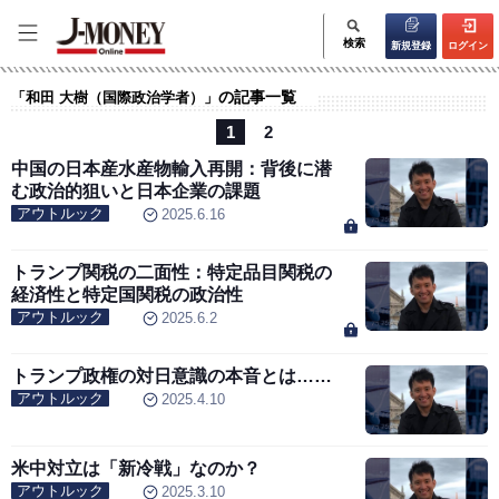
検索
新規登録
ログイン
の記事一覧
「和田 大樹（国際政治学者）」
1
2
中国の日本産水産物輸入再開：背後に潜
む政治的狙いと日本企業の課題
アウトルック
2025.6.16
トランプ関税の二面性：特定品目関税の
経済性と特定国関税の政治性
アウトルック
2025.6.2
トランプ政権の対日意識の本音とは……
アウトルック
2025.4.10
米中対立は「新冷戦」なのか？
アウトルック
2025.3.10