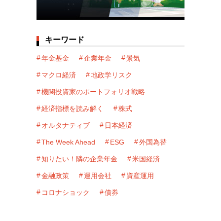
キーワード
年金基金
企業年金
景気
マクロ経済
地政学リスク
機関投資家のポートフォリオ戦略
経済指標を読み解く
株式
オルタナティブ
日本経済
The Week Ahead
ESG
外国為替
知りたい！隣の企業年金
米国経済
金融政策
運用会社
資産運用
コロナショック
債券