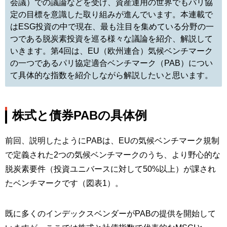
会議）での議論などを受け、資産運用の世界でもパリ協
定の目標を意識した取り組みが進んでいます。本連載で
はESG投資の中で現在、最も注目を集めている分野の一
つである脱炭素投資を巡る様々な議論を紹介、解説して
いきます。第4回は、EU（欧州連合）気候ベンチマーク
の一つであるパリ協定適合ベンチマーク（PAB）につい
て具体的な指数を紹介しながら解説したいと思います。
株式と債券PABの具体例
前回、説明したようにPABは、EUの気候ベンチマーク規制
で定義された2つの気候ベンチマークのうち、より野心的な
脱炭素要件（投資ユニバースに対して50%以上）が課され
たベンチマークです（図表1）。
既に多くのインデックスベンダーがPABの提供を開始して