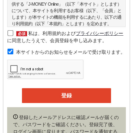
供する「J-MONEY Online」（以下「本サイト」とします）
について、本サイトを利用するお客様（以下、「会員」と
します）が本サイトの機能を利用するにあたり、以下の通
り利用規約（以下「本規約」とします）を定めます。
私は、利用規約および
プライバシーポリシー
必須
第２条（本規約の範囲）
に同意したうえで、会員登録を申し込みます。
本規約は本サイトが提供するサービスについて規定したも
本サイトからのお知らせをメールで受け取ります。
のです。
第３条（会員）
本サイトの会員は、機関投資家や金融機関の役職員、事業
会社の経営者・財務担当者、その他金融ビジネスに携わる
企業や官公庁、研究機関などの役職員、もしくは専門家の
いずれかに該当していることを条件とし、登録の申し込み
を行うには、当社が入会を承諾した時点で、本会員規約の
内容に同意したものとみなします。なお、申込に際し虚偽
登録したメールアドレスに確認メールが届くの
の内容がある場合や本規約に違反するおそれがある場合に
で、パスワードをご確認ください。登録完了後、
は、当社は会員登録を拒否もしくは抹消することができま
ログイン画面に戻ります。
パスワードを通知する
す。