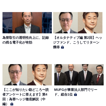
当社は、一定の予告期間をもって本サイトのサービス停止
を行う場合があります。 会員への事前通知、承諾なしに本
サイトのサービス内容を変更する場合があります。
第７条（個人情報の取扱い）
当社は、会員の個人情報を別途オンライン上に掲示する
為替取引の透明性向上に、記録
【オルタナティブ編 第2回】ヘッ
「プライバシーポリシー」に基づき、適切に取り扱うもの
の残る電子化が有効
ジファンド、こうしてリターン
とします。
獲得
【ここが知りたい勘どころ〜読
MUFGが事業法人部門でリー
者アンケートに答えます】第4
ド、総合1位
回：為替ヘッジ徹底解説（中
編）