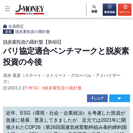
検索
新規登録
ログイン
会員限定
連載
脱炭素投資の羅針盤
脱炭素投資の羅針盤【第4回】
パリ協定適合ベンチマークと脱炭素
投資の今後
清水 英彦（ステート・ストリート・グローバル・アドバイザー
ズ）
2023.2.27
#
ESG
#
脱炭素投資の羅針盤
シェア
近年、ESG（環境・社会・企業統治）を考慮した投資が
急速に発展、普及してきましたが、足元では2021年に開
催されたCOP26（第26回国連気候変動枠組み条約締約国