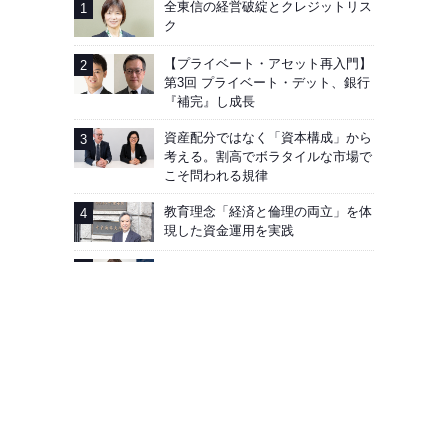
全東信の経営破綻とクレジットリス
ク
【プライベート・アセット再入門】
第3回 プライベート・デット、銀行
『補完』し成長
資産配分ではなく「資本構成」から
考える。割高でボラタイルな市場で
こそ問われる規律
教育理念「経済と倫理の両立」を体
現した資金運用を実践
AIG企業年金基金──加入者向け「見
える化」徹底
広告掲載
会社概要
お問い合わせ
プライバシーポリシー
Facebook
J-MONEY誌について