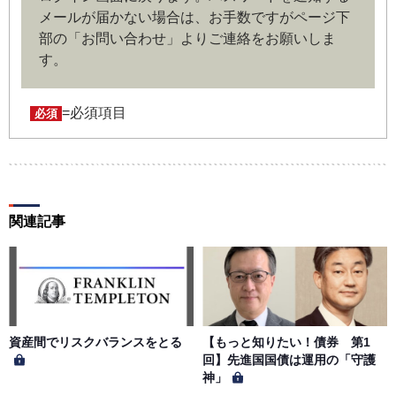
メールが届かない場合は、お手数ですがページ下
部の「お問い合わせ」よりご連絡をお願いしま
第４条（ユーザー名とパスワードの管理）
す。
ユーザー名およびパスワードの利用、管理は会員の自己責
任において行うものとします。会員は、ユーザー名および
パスワードの第三者への漏洩、利用許諾、貸与、譲渡、名
=必須項目
必須
義変更、売買、その他の担保に供するなどの行為をしては
ならないものとします。ユーザー名およびパスワードの使
用によって生じた損害の責任は、会員が負うものとし、当
社は一切の責任を負わないものとします。
関連記事
第５条（著作権）
本サイトに掲載された情報、写真、その他の著作物は、当
社もしくは著作物の著作者または著作権者に帰属するもの
とします。会員は、当社著作物について複製、転用、公衆
送信、譲渡、翻案および翻訳などの著作権、商標権などを
侵害する行為を行ってはならないものとします。
資産間でリスクバランスをとる
【もっと知りたい！債券 第1
回】先進国国債は運用の「守護
神」
第６条（サービス内容の停止・変更）