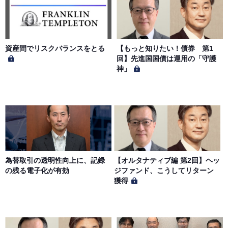
本サイトに掲載された情報、写真、その他の著作物は、当
社もしくは著作物の著作者または著作権者に帰属するもの
とします。会員は、当社著作物について複製、転用、公衆
送信、譲渡、翻案および翻訳などの著作権、商標権などを
侵害する行為を行ってはならないものとします。
資産間でリスクバランスをとる
【もっと知りたい！債券 第1
回】先進国国債は運用の「守護
神」
第６条（サービス内容の停止・変更）
当社は、一定の予告期間をもって本サイトのサービス停止
を行う場合があります。 会員への事前通知、承諾なしに本
サイトのサービス内容を変更する場合があります。
第７条（個人情報の取扱い）
当社は、会員の個人情報を別途オンライン上に掲示する
為替取引の透明性向上に、記録
【オルタナティブ編 第2回】ヘッ
「プライバシーポリシー」に基づき、適切に取り扱うもの
の残る電子化が有効
ジファンド、こうしてリターン
とします。
獲得