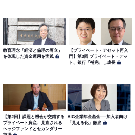
教育理念「経済と倫理の両立」
【プライベート・アセット再入
を体現した資金運用を実践
門】第3回 プライベート・デッ
ト、銀行『補完』し成長
【第2回】課題と機会が交錯する
AIG企業年金基金──加入者向け
プライベート資産、見直される
「見える化」徹底
ヘッジファンドとセカンダリー
市場