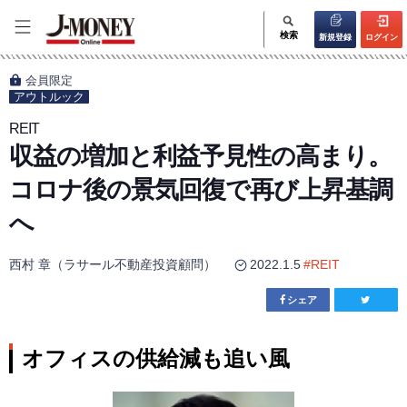
検索
新規登録
ログイン
会員限定
アウトルック
REIT
収益の増加と利益予見性の高まり。
コロナ後の景気回復で再び上昇基調
へ
西村 章（ラサール不動産投資顧問）
2022.1.5
#
REIT
シェア
オフィスの供給減も追い風