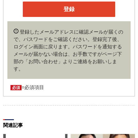
企業や官公庁、研究機関などの役職員、もしくは専門家の
いずれかに該当していることを条件とし、登録の申し込み
を行うには、当社が入会を承諾した時点で、本会員規約の
内容に同意したものとみなします。なお、申込に際し虚偽
登録したメールアドレスに確認メールが届くの
の内容がある場合や本規約に違反するおそれがある場合に
で、パスワードをご確認ください。登録完了後、
は、当社は会員登録を拒否もしくは抹消することができま
ログイン画面に戻ります。
パスワードを通知する
す。
メールが届かない場合は、お手数ですがページ下
部の「お問い合わせ」よりご連絡をお願いしま
第４条（ユーザー名とパスワードの管理）
す。
ユーザー名およびパスワードの利用、管理は会員の自己責
任において行うものとします。会員は、ユーザー名および
パスワードの第三者への漏洩、利用許諾、貸与、譲渡、名
=必須項目
必須
義変更、売買、その他の担保に供するなどの行為をしては
ならないものとします。ユーザー名およびパスワードの使
用によって生じた損害の責任は、会員が負うものとし、当
社は一切の責任を負わないものとします。
関連記事
第５条（著作権）