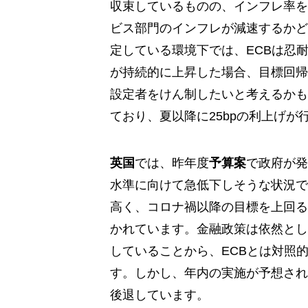
収束しているものの、インフレ率を
ビス部門のインフレが減速するかど
定している環境下では、ECBは忍
が持続的に上昇した場合、目標回帰
設定者をけん制したいと考えるかも
ており、夏以降に25bpの利上げ
英国
では、昨年度
予算案
で政府が発
水準に向けて急低下しそうな状況で
高く、コロナ禍以降の目標を上回る
かれています。金融政策は依然とし
していることから、ECBとは対照
す。しかし、年内の実施が予想され
後退しています。