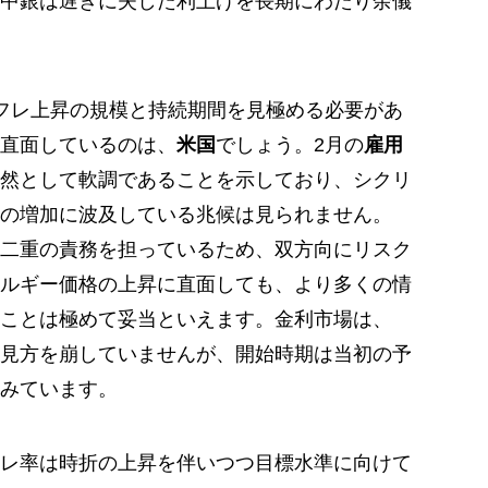
中銀は遅きに失した利上げを長期にわたり余儀
フレ上昇の規模と持続期間を見極める必要があ
直面しているのは、
米国
でしょう。2月の
雇用
然として軟調であることを示しており、シクリ
の増加に波及している兆候は見られません。
う二重の責務を担っているため、双方向にリスク
ルギー価格の上昇に直面しても、より多くの情
ことは極めて妥当といえます。金利市場は、
の見方を崩していませんが、開始時期は当初の予
みています。
レ率は時折の上昇を伴いつつ目標水準に向けて