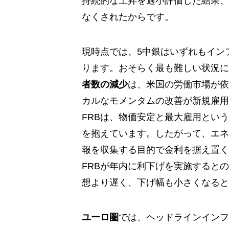
持続的な上昇を過小評価した結果、
なくされたからです。
現時点では、5中銀はいずれもイン
ります。おそらく最も難しい状況に
者数の減少
は、米国の労働市場が依
カルなモメンタムの改善が新規雇用
FRBは、物価安定と最大雇用とい
を抱えています。したがって、エネ
報を収集する目的で金利を据え置く
FRBが年内に利下げを実施すると
想より遅く、下げ幅も小さくなると
ユーロ圏
では、ヘッドラインインフ